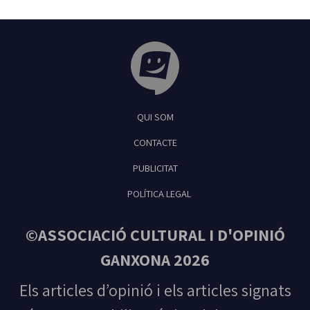
Tribuna Ganxona - Revista digital de Sant
QUI SOM
Feliu de Guíxols
CONTACTE
PUBLICITAT
POLÍTICA LEGAL
©ASSOCIACIÓ CULTURAL I D'OPINIÓ
GANXONA 2026
Els articles d’opinió i els articles signats