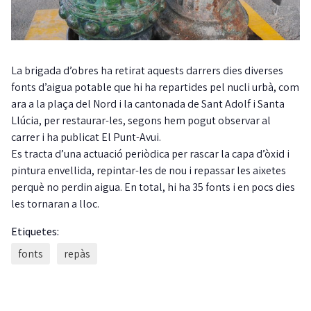
La brigada d’obres ha retirat aquests darrers dies diverses
fonts d’aigua potable que hi ha repartides pel nucli urbà, com
ara a la plaça del Nord i la cantonada de Sant Adolf i Santa
Llúcia, per restaurar-les, segons hem pogut observar al
carrer i ha publicat El Punt-Avui.
Es tracta d’una actuació periòdica per rascar la capa d’òxid i
pintura envellida, repintar-les de nou i repassar les aixetes
perquè no perdin aigua. En total, hi ha 35 fonts i en pocs dies
les tornaran a lloc.
Etiquetes:
fonts
repàs