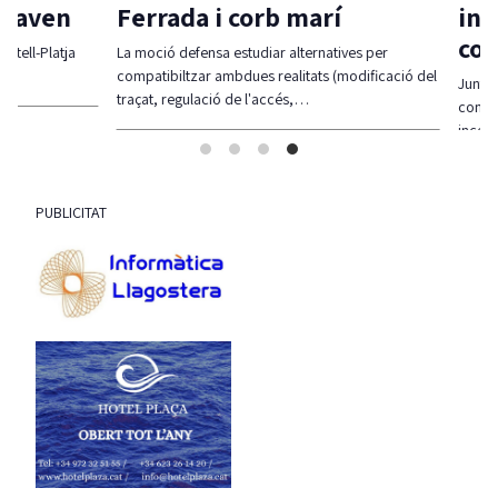
aven
Ferrada i corb marí
incom
contr
l-Platja
La moció defensa estudiar alternatives per
compatibiltzar ambdues realitats (modificació del
Junts ha r
traçat, regulació de l'accés,…
contundent
incompli
PUBLICITAT