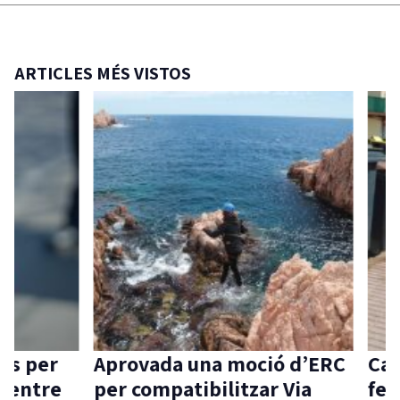
ARTICLES MÉS VISTOS
 per
Aprovada una moció d’ERC
Carri
ntre
per compatibilitzar Via
ferme