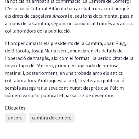
la notícia ha arribat a la confirmació. La Cambra de Comerç i
l’Associació Cultural Bitàcola han arribat a un acord perquè
els drets de capçalera
Àncora
i el seu fons documental passin
a mans de la Cambra, segons un comunicat tramès als antics
col·laboradors de la publicació.
El proper dimarts els presidents de la Cambra, Joan Puig, i
de Bitàcola, Josep Maria Isern, anunciaran els detalls de
l’operació de traspàs, així com el format i la periodicitat de la
nova etapa de l’Àncora, primer en una roda de premsa
matinal i, posteriorment, en una trobada amb els antics
col·laboradors. Amb aquest acord, la veterana publicació
sembla assegurar la seva continuïtat després que l’últim
número va sortir publicat el passat 22 de desembre.
Etiquetes:
ancora
cambra de comerç