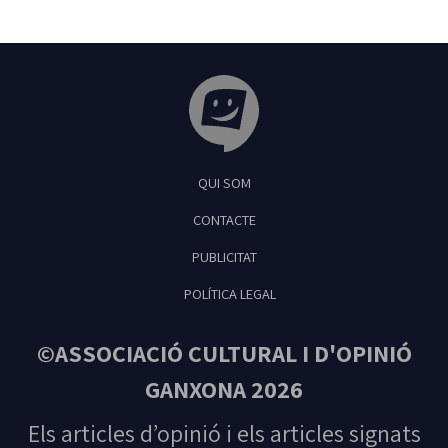
Tribuna Ganxona - Revista digital de Sant
QUI SOM
Feliu de Guíxols
CONTACTE
PUBLICITAT
POLÍTICA LEGAL
©ASSOCIACIÓ CULTURAL I D'OPINIÓ
GANXONA 2026
Els articles d’opinió i els articles signats