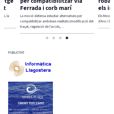
itatge
per compatibilitzar Via
robar
vat
Ferrada i corb marí
els i
 fi, la
La moció defensa estudiar alternatives per
Els Mossos 
compatibiltzar ambdues realitats (modificació del
d'Aro i S'A
traçat, regulació de l'accés,…
PUBLICITAT