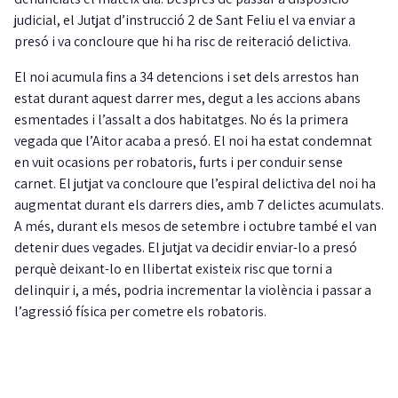
judicial, el Jutjat d’instrucció 2 de Sant Feliu el va enviar a
presó i va concloure que hi ha risc de reiteració delictiva.
El noi acumula fins a 34 detencions i set dels arrestos han
estat durant aquest darrer mes, degut a les accions abans
esmentades i l’assalt a dos habitatges. No és la primera
vegada que l’Aitor acaba a presó. El noi ha estat condemnat
en vuit ocasions per robatoris, furts i per conduir sense
carnet. El jutjat va concloure que l’espiral delictiva del noi ha
augmentat durant els darrers dies, amb 7 delictes acumulats.
A més, durant els mesos de setembre i octubre també el van
detenir dues vegades. El jutjat va decidir enviar-lo a presó
perquè deixant-lo en llibertat existeix risc que torni a
delinquir i, a més, podria incrementar la violència i passar a
l’agressió física per cometre els robatoris.