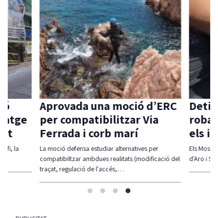
ió
Aprovada una moció d’ERC
Detin
itatge
per compatibilitzar Via
robar
vat
Ferrada i corb marí
els i
 fi, la
La moció defensa estudiar alternatives per
Els Mossos 
compatibiltzar ambdues realitats (modificació del
d'Aro i S'A
traçat, regulació de l'accés,…