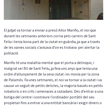
El jutjat va tornar a enviar a presó Aitor Mariño, el noi que
durant les setmanes anteriors corria pels carrers de Sant
Feliu i tenia bona part de la ciutat en guàrdia, ja que a través
de les xarxes socials s’avisava d’on es trobava per alertar la
població.
Mariño té una malaltia mental que el porta a delinquir, i
malgrat ser fill de Sant Feliu, ja feia uns anys que tenia una
ordre d’allunyament de la seva ciutat i es movia per la zona
de Palamós. Fa unes setmanes, el noi va tornar a la ciutat i va
causar un seguit de petits delictes, la majoria basats en petits
robatoris o en crits i amenaces a ciutadans. Des d’entrar a una
botiga del centre i sostreure l’ordinador portàtil del seu
propietari fins a entrar a una entitat bancària i exigir diners o