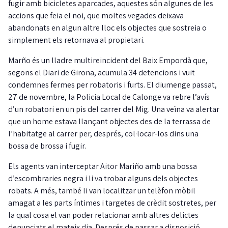
fugir amb bicicletes aparcades, aquestes són algunes de les
accions que feia el noi, que moltes vegades deixava
abandonats en algun altre lloc els objectes que sostreia o
simplement els retornava al propietari.
Marño és un lladre multireincident del Baix Empordà que,
segons el Diari de Girona, acumula 34 detencions i vuit
condemnes fermes per robatoris i furts. El diumenge passat,
27 de novembre, la Policia Local de Calonge va rebre l’avís
d’un robatori en un pis del carrer del Mig. Una veïna va alertar
que un home estava llançant objectes des de la terrassa de
l’habitatge al carrer per, després, col·locar-los dins una
bossa de brossa i fugir.
Els agents van interceptar Aitor Mariño amb una bossa
d’escombraries negra i li va trobar alguns dels objectes
robats. A més, també li van localitzar un telèfon mòbil
amagat a les parts íntimes i targetes de crèdit sostretes, per
la qual cosa el van poder relacionar amb altres delictes
denunciats el mateix dia. Després de passar a disposició