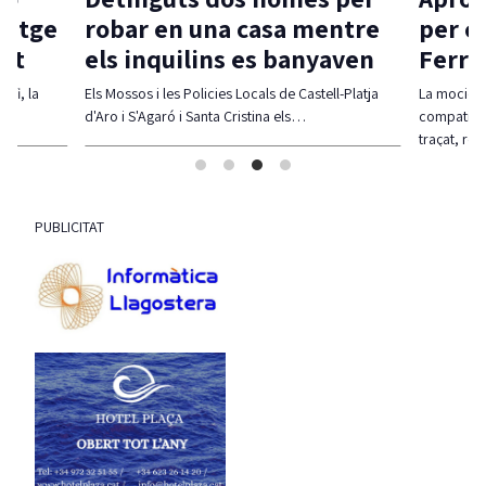
atge
robar en una casa mentre
per com
t
els inquilins es banyaven
Ferrada
 la
Els Mossos i les Policies Locals de Castell-Platja
La moció defen
d'Aro i S'Agaró i Santa Cristina els…
compatibiltzar
traçat, regula
PUBLICITAT