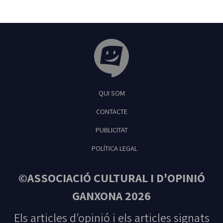
Tribuna Ganxona - Revista digital de Sant
QUI SOM
Feliu de Guíxols
CONTACTE
PUBLICITAT
POLÍTICA LEGAL
©ASSOCIACIÓ CULTURAL I D'OPINIÓ
GANXONA 2026
Els articles d’opinió i els articles signats