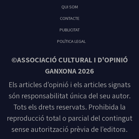
Tribuna Ganxona - Revista digital de Sant
QUI SOM
Feliu de Guíxols
CONTACTE
PUBLICITAT
POLÍTICA LEGAL
©ASSOCIACIÓ CULTURAL I D'OPINIÓ
GANXONA 2026
Els articles d’opinió i els articles signats
són responsabilitat única del seu autor.
Tots els drets reservats. Prohibida la
reproducció total o parcial del contingut
sense autorització prèvia de l’editora.