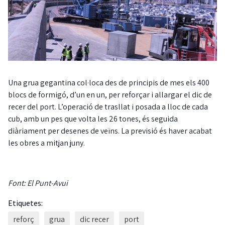
Una grua gegantina col·loca des de principis de mes els 400
blocs de formigó, d’un en un, per reforçar i allargar el dic de
recer del port. L’operació de trasllat i posada a lloc de cada
cub, amb un pes que volta les 26 tones, és seguida
diàriament per desenes de veïns. La previsió és haver acabat
les obres a mitjan juny.
Font: El Punt-Avui
Etiquetes:
reforç
grua
dic recer
port