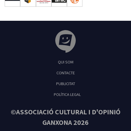
Tribuna Ganxona - Revista digital de Sant
QUI SOM
Feliu de Guíxols
CONTACTE
PUBLICITAT
POLÍTICA LEGAL
©ASSOCIACIÓ CULTURAL I D'OPINIÓ
GANXONA 2026