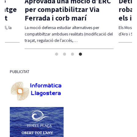
ió
Aprovada una moció d’ERC
Detin
itatge
per compatibilitzar Via
robar
vat
Ferrada i corb marí
els i
 fi, la
La moció defensa estudiar alternatives per
Els Mossos 
compatibiltzar ambdues realitats (modificació del
d'Aro i S'A
traçat, regulació de l'accés,…
PUBLICITAT