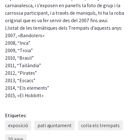
carnavalesca, i s’exposen en panells la foto de grup i la
carrossa participant, i a través de maniquís, hi ha la roba
original que es va fer servir des del 2007 fins avui.
Llistat de les temàtiques dels Trempats d’aquests anys:
2007, «Bandolers»
2008, “Inca”
2009, “Troia”
2010, “Brasil”
2011, “Tailàndia”
2012, “Pirates”
2013, “Escacs”
2014, “Els elements”
2015, «El Hobbitt»
Etiquetes:
exposició
pati ajuntament
colla els trempats
10 anys