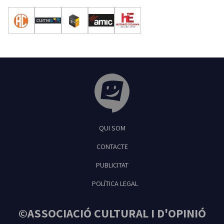
Tribuna Ganxona - Revista digital de Sant
QUI SOM
Feliu de Guíxols
CONTACTE
PUBLICITAT
POLÍTICA LEGAL
©ASSOCIACIÓ CULTURAL I D'OPINIÓ