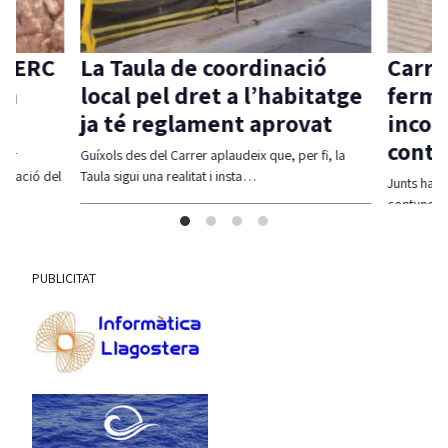
d’ERC
La Taula de coordinació
Carri
ia
local pel dret a l’habitatge
ferme
ja té reglament aprovat
incom
contr
per
Guíxols des del Carrer aplaudeix que, per fi, la
ficació del
Taula sigui una realitat i insta…
Junts ha r
contundent
incompli
PUBLICITAT