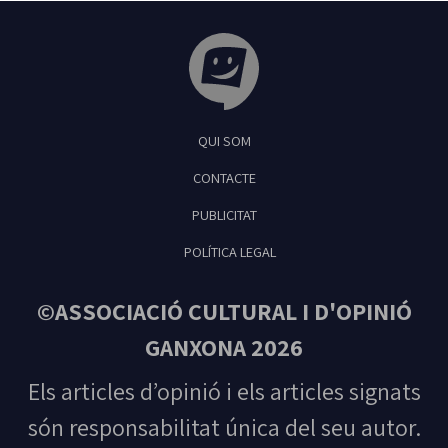
Tribuna Ganxona - Revista digital de Sant
QUI SOM
Feliu de Guíxols
CONTACTE
PUBLICITAT
POLÍTICA LEGAL
©ASSOCIACIÓ CULTURAL I D'OPINIÓ
GANXONA 2026
Els articles d’opinió i els articles signats
són responsabilitat única del seu autor.