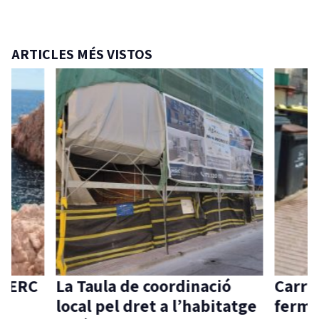
ARTICLES MÉS VISTOS
d’ERC
La Taula de coordinació
Carri
ia
local pel dret a l’habitatge
ferme