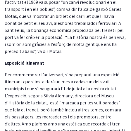
l’activitat el 1969 va suposar “un canvi revolucionari en el
transport i en els pobles”, com va dir l’alcalde ganxó Carles
Motas, que va mostrar un bitllet del carrilet que li havia
donat de petit el seu avi, aleshores treballador ferroviari. A
Sant Feliu, la bonança econòmica propiciada pel trenet i pel
port va fer créixer la població. “La història nostra és ben viva,
i som on som gràcies a l’esforç de molta gent que ens ha
precedit abans”, va dir Motas.
Exposició itinerant
Per commemorar l’aniversari, s’ha preparat una exposició
itinerant que s’instal·larà un mes a cadascun dels vuit
municipis i que s’inaugurarà l’1 de juliol a la nostra ciutat.
L’exposició, segons Sílvia Alemany, directora del Museu
d’Història de la ciutat, està “marcada per les vuit parades”
que feia el trenet, però també inclou altres temes, com ara
els passatgers, les mercaderies i els promotors, entre
d’altres. Amb plafons amb una estètica que recorda el tren,
inclourà material inèdit que s’ha recuperat, un espai infantil i