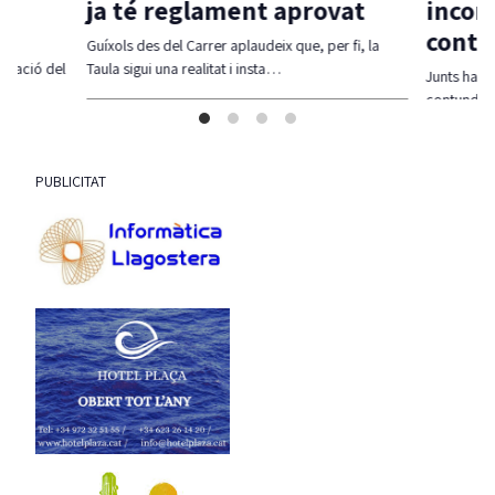
ja té reglament aprovat
incom
contr
per
Guíxols des del Carrer aplaudeix que, per fi, la
ficació del
Taula sigui una realitat i insta…
Junts ha r
contundent
incompli
PUBLICITAT