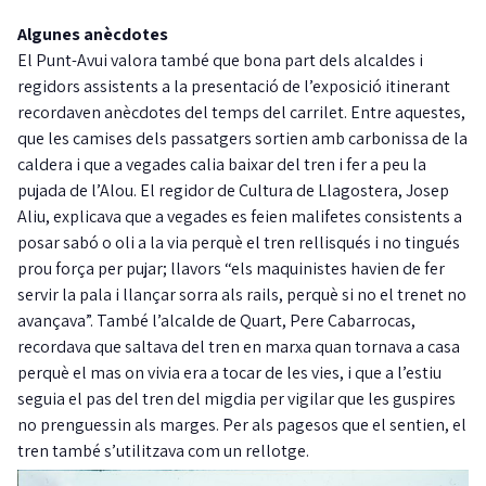
Algunes anècdotes
El Punt-Avui valora també que bona part dels alcaldes i
regidors assistents a la presentació de l’exposició itinerant
recordaven anècdotes del temps del carrilet. Entre aquestes,
que les camises dels passatgers sortien amb carbonissa de la
caldera i que a vegades calia baixar del tren i fer a peu la
pujada de l’Alou. El regidor de Cultura de Llagostera, Josep
Aliu, explicava que a vegades es feien malifetes consistents a
posar sabó o oli a la via perquè el tren rellisqués i no tingués
prou força per pujar; llavors “els maquinistes havien de fer
servir la pala i llançar sorra als rails, perquè si no el trenet no
avançava”. També l’alcalde de Quart, Pere Cabarrocas,
recordava que saltava del tren en marxa quan tornava a casa
perquè el mas on vivia era a tocar de les vies, i que a l’estiu
seguia el pas del tren del migdia per vigilar que les guspires
no prenguessin als marges. Per als pagesos que el sentien, el
tren també s’utilitzava com un rellotge.