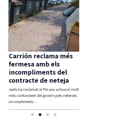
Carrión reclama més
Detinguts dos 
l
fermesa amb els
per robar en una
 té
incompliments del
mentre els inqui
contracte de neteja
es banyaven
, per
Junts ha reclamat al Ple una actuació molt
Els Mossos i les Policies Locals
més contundent del govern pels reiterats
Platja d'Aro i S'Agaró i Santa C
incompliments…