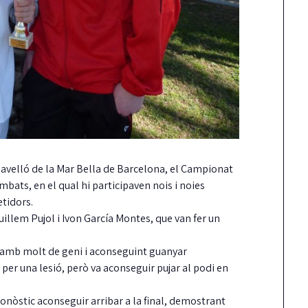
avelló de la Mar Bella de Barcelona, el Campionat
ts, en el qual hi participaven nois i noies
etidors.
illem Pujol i Ivon García Montes, que van fer un
ts amb molt de geni i aconseguint guanyar
er una lesió, però va aconseguir pujar al podi en
ronòstic aconseguir arribar a la final, demostrant