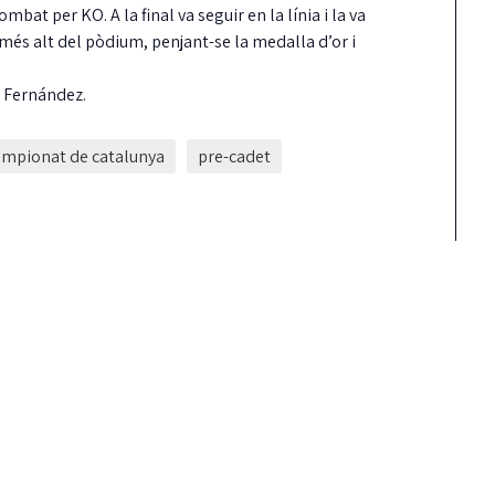
bat per KO. A la final va seguir en la línia i la va
més alt del pòdium, penjant-se la medalla d’or i
l Fernández.
ampionat de catalunya
pre-cadet
La Taula de
coordinació local pe
dret a l’habitatge ja
reglament aprovat
Guíxols des del Carrer aplaudeix que
fi, la Taula sigui una realitat i insta…