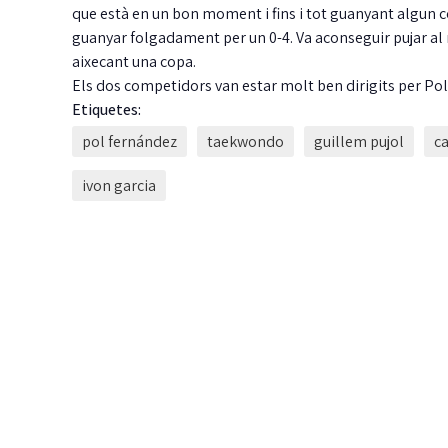
que està en un bon moment i fins i tot guanyant algun com
guanyar folgadament per un 0-4. Va aconseguir pujar al 
aixecant una copa.
Els dos competidors van estar molt ben dirigits per Po
Etiquetes:
pol fernández
taekwondo
guillem pujol
c
ivon garcia