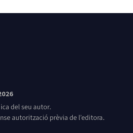
t Feliu de Guíxols
2026
nica del seu autor.
nse autorització prèvia de l’editora.