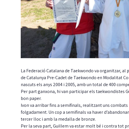
La Federació Catalana de Taekwondo va organitzar, al p
de Catalunya Pre-Cadet de Taekwondo en Modalitat Comba
nascuts els anys 2004 i 2005, amb un total de 400 comp
Per part ganxona, hi van participar els taekwondistes Gu
bon paper.
Ivon va arribar fins a semifinals, realitzant uns comba
folgadament. Un cop a semifinals va haver d’abandonar p
tercer lloc i amb la medalla de bronze.
Per la seva part, Guillem va estar molt bé i contra tot p