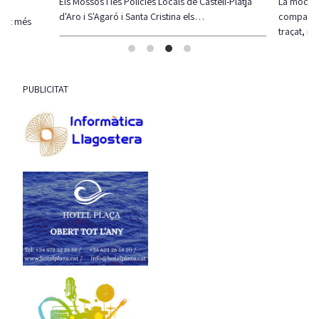
Els Mossos i les Policies Locals de Castell-Platja
La moció d
d'Aro i S'Agaró i Santa Cristina els…
compatibil
olt més
traçat, re
PUBLICITAT