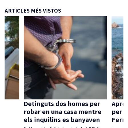
ARTICLES MÉS VISTOS
Detinguts dos homes per
Aprov
robar en una casa mentre
per c
els inquilins es banyaven
Ferra