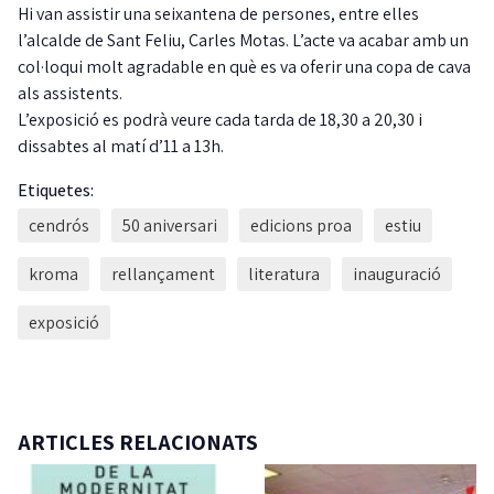
Hi van assistir una seixantena de persones, entre elles
l’alcalde de Sant Feliu, Carles Motas. L’acte va acabar amb un
col·loqui molt agradable en què es va oferir una copa de cava
als assistents.
L’exposició es podrà veure cada tarda de 18,30 a 20,30 i
dissabtes al matí d’11 a 13h.
Etiquetes:
cendrós
50 aniversari
edicions proa
estiu
kroma
rellançament
literatura
inauguració
exposició
ARTICLES RELACIONATS