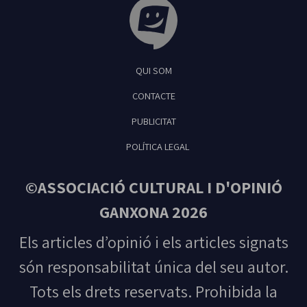
Tribuna Ganxona - Revista digital de Sant
QUI SOM
Feliu de Guíxols
CONTACTE
PUBLICITAT
POLÍTICA LEGAL
©ASSOCIACIÓ CULTURAL I D'OPINIÓ
GANXONA 2026
Els articles d’opinió i els articles signats
són responsabilitat única del seu autor.
Tots els drets reservats. Prohibida la