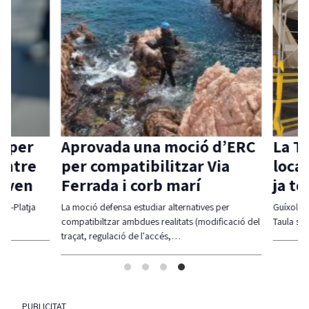
 per
Aprovada una moció d’ERC
La Ta
ntre
per compatibilitzar Via
local 
aven
Ferrada i corb marí
ja té
l-Platja
La moció defensa estudiar alternatives per
Guíxols des
compatibiltzar ambdues realitats (modificació del
Taula sigui
traçat, regulació de l'accés,…
PUBLICITAT