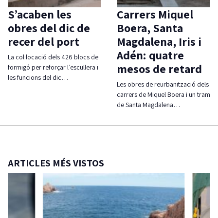
S’acaben les
Carrers Miquel
obres del dic de
Boera, Santa
recer del port
Magdalena, Iris i
Adén: quatre
La col·locació dels 426 blocs de
mesos de retard
formigó per reforçar l’escullera i
les funcions del dic…
Les obres de reurbanització dels
carrers de Miquel Boera i un tram
de Santa Magdalena…
ARTICLES MÉS VISTOS