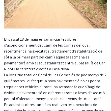
El passat 18 de maig es van iniciar les obres
d’acondicionament del Camí de les Comes del qual
recentment s’ha executat el tractament d’estabilització del
sòl a la primera part del camí i aquesta setmana es
pavimentarà amb el sòl estabilitzat entre el passallís de Can
Ribot i la carretera d’accés a Casa Nova.
La longitud total de Camí de Les Comes és de poc menys de 2
quilòmetres i el fet que la nova pavimentació no es podrà
trepitjar per vehicles durant una setmana fa que s’hagi de
dividir la pavimentació en diferents trams o fases d’execució
per tal d’afectar el menys possible als veïns de tot el camí.
En aquestes obres també es realitzen les operacions de
neteja i desbrossada del camí, preparació del terreny de base