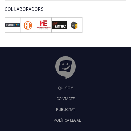
COL·LABORADORS
Tribuna Ganxona - Revista digital de Sant
QUI SOM
Feliu de Guíxols
CONTACTE
PUBLICITAT
POLÍTICA LEGAL