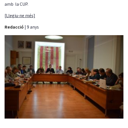
amb la CUP.
[Llegiu-ne més]
Redacció
|
9 anys