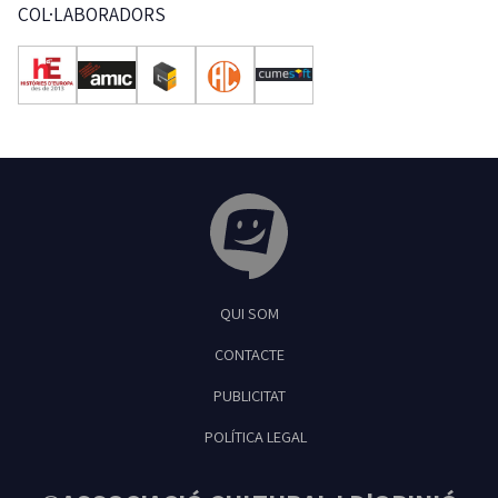
COL·LABORADORS
Tribuna Ganxona - Revista digital de Sant
QUI SOM
Feliu de Guíxols
CONTACTE
PUBLICITAT
POLÍTICA LEGAL