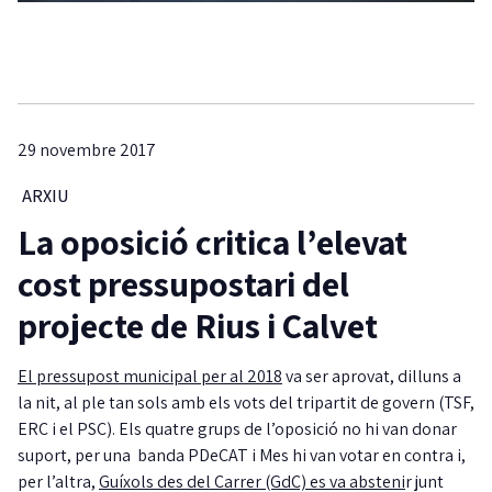
29 novembre 2017
ARXIU
La oposició critica l’elevat
cost pressupostari del
projecte de Rius i Calvet
El pressupost municipal per al 2018
va ser aprovat, dilluns a
la nit, al ple tan sols amb els vots del tripartit de govern (TSF,
ERC i el PSC). Els quatre grups de l’oposició no hi van donar
suport, per una banda PDeCAT i Mes hi van votar en contra i,
per l’altra,
Guíxols des del Carrer (GdC) es va absteni
r junt