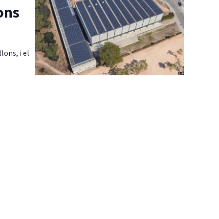
lons
lons, i el