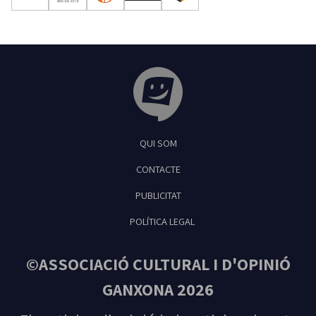
Tribuna Ganxona - Revista digital de Sant
QUI SOM
Feliu de Guíxols
CONTACTE
PUBLICITAT
POLÍTICA LEGAL
©ASSOCIACIÓ CULTURAL I D'OPINIÓ
GANXONA 2026