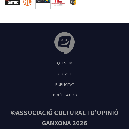
Tribuna Ganxona - Revista digital de Sant
QUI SOM
Feliu de Guíxols
CONTACTE
PUBLICITAT
POLÍTICA LEGAL
©ASSOCIACIÓ CULTURAL I D'OPINIÓ
GANXONA 2026