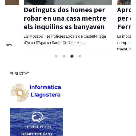
Detinguts dos homes per
Aprov
robar en una casa mentre
per c
els inquilins es banyaven
Ferra
Els Mossos i les Policies Locals de Castell-Platja
La moció d
d'Aro i S'Agaró i Santa Cristina els…
compatibil
olt més
traçat, re
PUBLICITAT