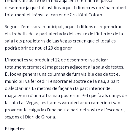
treballs al sostre de la nau adjacent cremada el passat
desembre ja que tot just fins aquest dimecres no s’ha reobert
totalment el trànsit al carrer de Cristòfol Colom.
Segons l’emissora municipal, aquest dilluns es reprendran
els treballs de la part afectada del sostre de l’interior de la
sala i els propietaris de Las Vegas creuen que el local es
podrà obrir de nou el 29 de gener.
L’incendi es va produir el 12 de desembre
i va deixar
totalment cremat el magatzem adjacent a la sala de festes.
El foc va generar una columna de fum visible des de tot el
municipi i va fer cedir i ensorrar el sostre de la nau, a part
d’afectar uns 15 metres de façana i la part interior del
magatzem i d’una altra nau posterior. Pel que fa als danys de
la sala Las Vegas, les flames van afectar un camerino i van
provocar la caiguda d’una petita part del sostre a l’escenari,
segons el Diari de Girona.
Etiquetes: