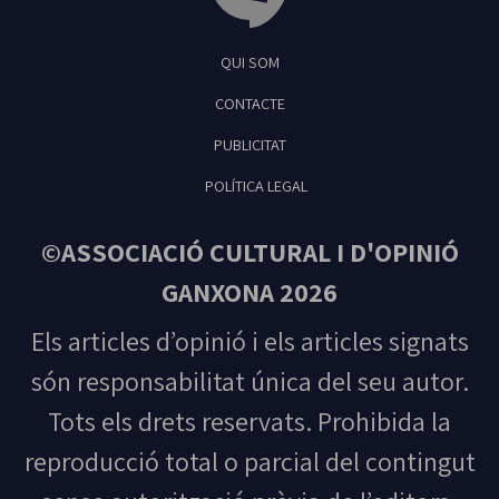
Tribuna Ganxona - Revista digital de Sant
QUI SOM
Feliu de Guíxols
CONTACTE
PUBLICITAT
POLÍTICA LEGAL
©ASSOCIACIÓ CULTURAL I D'OPINIÓ
GANXONA 2026
Els articles d’opinió i els articles signats
són responsabilitat única del seu autor.
Tots els drets reservats. Prohibida la
reproducció total o parcial del contingut