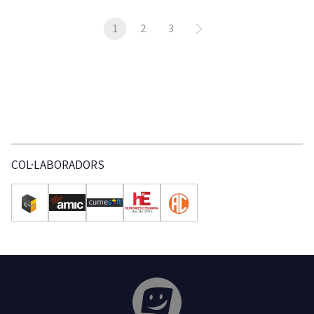
1
2
3
COL·LABORADORS