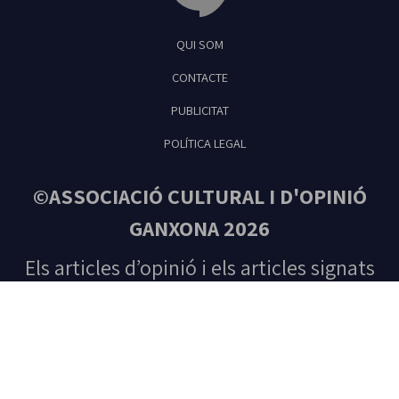
Tribuna Ganxona - Revista digital de Sant
QUI SOM
Feliu de Guíxols
CONTACTE
PUBLICITAT
POLÍTICA LEGAL
©ASSOCIACIÓ CULTURAL I D'OPINIÓ
GANXONA 2026
Els articles d’opinió i els articles signats
són responsabilitat única del seu autor.
Tots els drets reservats. Prohibida la
reproducció total o parcial del contingut
sense autorització prèvia de l’editora.