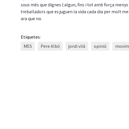
sous més que dignes ( algun, fins i tot amb força menys
treballadors que es juguen la vida cada dia per molt me
ara que no.
Etiquetes:
MES
Pere Albó
jordi vilà
opinió
movime