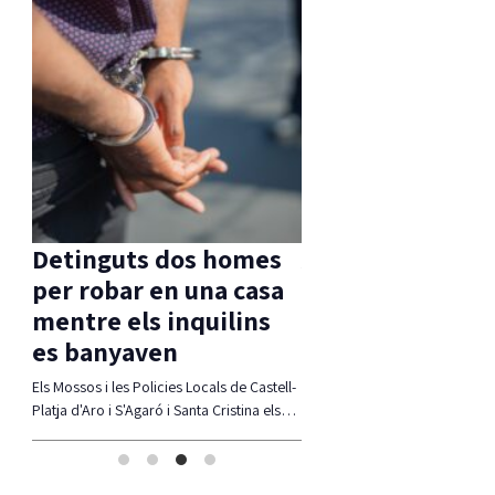
s
Detinguts dos homes
Aprovada una m
per robar en una casa
d’ERC per
mentre els inquilins
compatibilitzar 
es banyaven
Ferrada i corb m
 molt
Els Mossos i les Policies Locals de Castell-
La moció defensa estudiar alte
rats
Platja d'Aro i S'Agaró i Santa Cristina els…
compatibiltzar ambdues realit
(modificació del traçat, regul
l'accés,…