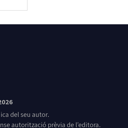
t Feliu de Guíxols
2026
nica del seu autor.
nse autorització prèvia de l’editora.