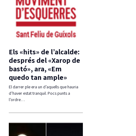
Els «hits» de l’alcalde:
després del «Xarop de
bastó», ara, «Em
quedo tan ample»
El darrer ple era un d’aquells que hauria
d’haver estat tranquil. Pocs punts a
l’ordre…