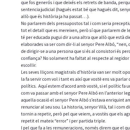
que fos generós i que deixés els retrets de banda, perquè
sentencia judicial (hagués estat bé que hagués dit, senyo
allò que és història ja ha passat…).
No parlarem dels pressupostos tal i com seria precept
tot el detall que es mereixen, però sí que parlarem de 
té per educada pugui dir a una altra que allò que està d
elaborades va ser com dir-li al senyor Pere Albó, “nen, 
de dirigir-se a una persona que si és al consistori és per
confiança? No solament ha faltat al respecte al regidor
escollir.
L
Les seves lliçons magistrals d’història van ser molt opo
c
la fa servir com vol i tant es així que vostè ens va parlar 
d
polítics. Aquí estem d’acord amb vostè, si el polític fa u
com va passar amb el senyor Pere Albó en l’anterior le
aquella ocasió el senyor Pere Albó s’estava enriquint amb
G
renunciar al seu sou. La historia, senyor Vilà, tal i com 
fi
tornin a repetir, però pel que veiem, a vostès que els ag
repetit el mateix “error” i per partida triple.
I pel que fa a les remuneracions, només direm que el 