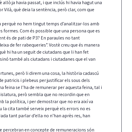
 allò ja havia passat, i que inclús hi havia hagut una
r Vilà, què deia la sentència, però clar, com que
iu perquè no hem tingut temps d’analitzar-los amb
les formes. Com és possible que una persona que es
ient és de pati de P3? En paraules no tant
deixa de fer rabequeries”. Vostè creu que és manera
què hi ha un seguit de ciutadans que li han fet
 sinó també als ciutadans i ciutadanes que el van
a Taula de
Carrión reclama mé
rtunes, però li direm una cosa, la història cadascú
oordinació local pel
fermesa amb els
de patricis i plebeus per justificar els sous dels
ret a l’habitatge ja té
incompliments del
na feina se l’ha de remunerar per aquesta feina, tal i
reglament aprovat
contracte de neteja
gislatura, però sembla que no recordin que en
 la política, i per demostrar que no era així va
uíxols des del Carrer aplaudeix que, per
Junts ha reclamat al Ple una actuació
diu la cita també serveix perquè els errors no es
, la Taula sigui una realitat i insta…
més contundent del govern pels reite
rada tant parlar d’ella no n’han après res, han
incompliments…
que percebran en concepte de remuneracions són