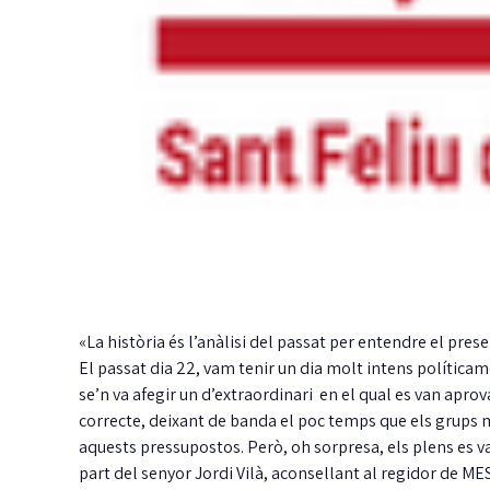
«La història és l’anàlisi del passat per entendre el presen
El passat dia 22, vam tenir un dia molt intens política
se’n va afegir un d’extraordinari en el qual es van aprov
correcte, deixant de banda el poc temps que els grups mu
aquests pressupostos. Però, oh sorpresa, els plens es va
part del senyor Jordi Vilà, aconsellant al regidor de M