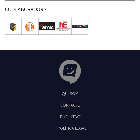
COL·LABORADORS
Tribuna Ganxona - Revista digital de Sant
QUI SOM
Feliu de Guíxols
CONTACTE
PUBLICITAT
POLÍTICA LEGAL