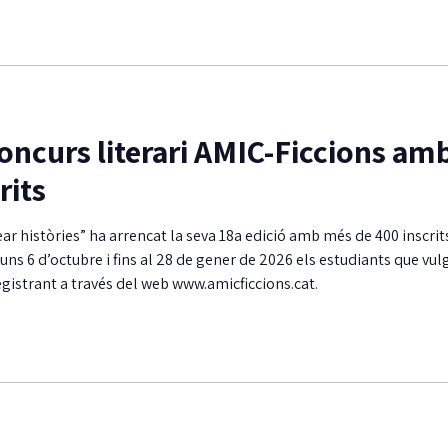
concurs literari AMIC-Ficcions am
rits
ear històries” ha arrencat la seva 18a edició amb més de 400 inscrit
uns 6 d’octubre i fins al 28 de gener de 2026 els estudiants que vul
egistrant a través del web www.amicficcions.cat.