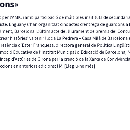
ions»
 per l’AMIC i amb participació de múltiples insitituts de secundària
edicte. Enguany s’han organitzat cinc actes d’entrega de guardons a
inalment, Barcelona. L’últim acte del lliurament de premis del Concu
 crear històries’ va tenir lloc a La Pedrera – Casa Milà de Barcelona 
presència d’Ester Franquesa, directora general de Política Lingüíst
moció Educativa de l’Institut Municipal d’Educació de Barcelona
incep d’Astúries de Girona per la creació de la Xarxa de Convivènci
ccions en anteriors edicions; i M.
[Llegiu-ne més]