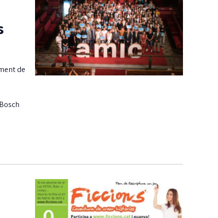
s
ament de
a Bosch