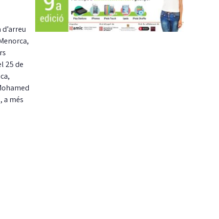
 d’arreu
 Menorca,
rs
el 25 de
ica,
, Mohamed
a, a més