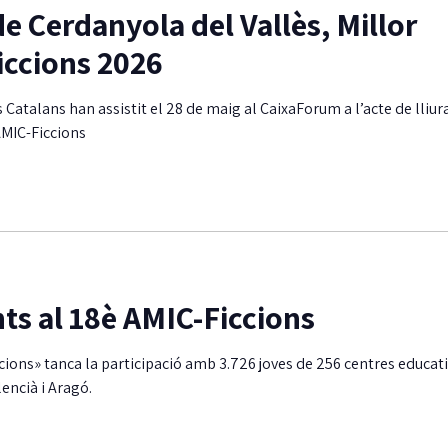
e Cerdanyola del Vallès, Millor
iccions 2026
 Catalans han assistit el 28 de maig al CaixaForum a l’acte de lliu
AMIC-Ficcions
nts al 18è AMIC-Ficcions
ccions» tanca la participació amb 3.726 joves de 256 centres educat
lencià i Aragó.