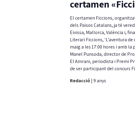
certamen «Ficc
El certamen Ficcions, organitzat
dels Països Catalans, ja té ver
Eivissa, Mallorca, València i, f
Literari Ficcions, ‘L’aventura de
maig a les 17:00 hores i amb la 
Manel Punsoda, director de Pro
El Amrani, periodista i Premi Pr
de ser participant del concurs Fi
Redacció
|
9 anys