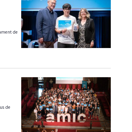
rament de
ius de