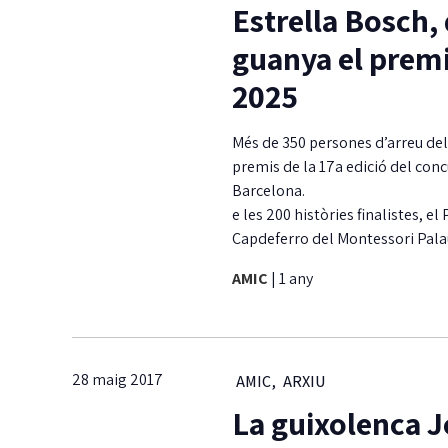
Estrella Bosch,
guanya el premi 
2025
Més de 350 persones d’arreu dels
premis de la 17a edició del conc
Barcelona.
e les 200 històries finalistes, e
Capdeferro del Montessori Palau
AMIC
|
1 any
28 maig 2017
AMIC
,
ARXIU
La guixolenca J