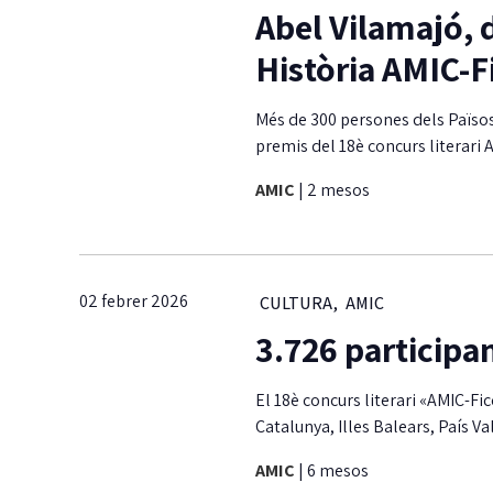
Abel Vilamajó, d
Història AMIC-F
Més de 300 persones dels Països
premis del 18è concurs literari 
AMIC
|
2 mesos
02 febrer 2026
CULTURA
,
AMIC
3.726 participa
El 18è concurs literari «AMIC-Fi
Catalunya, Illes Balears, País Va
AMIC
|
6 mesos