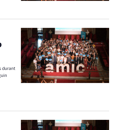
b
s durant
guin