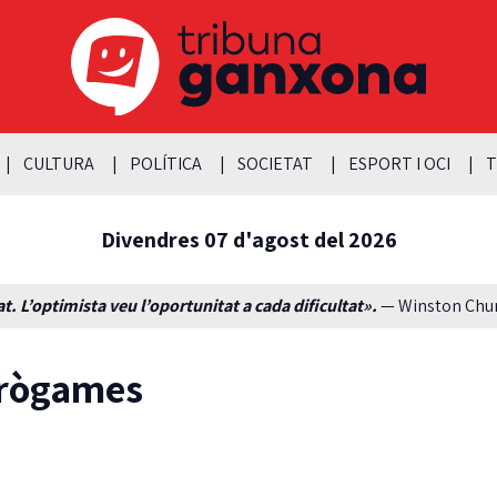
CULTURA
POLÍTICA
SOCIETAT
ESPORT I OCI
T
Divendres 07 d'agost del 2026
t. L’optimista veu l’oportunitat a cada dificultat».
— Winston Churc
nerògames