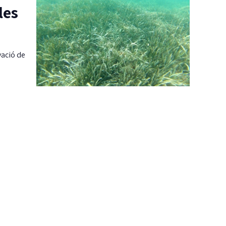
les
vació de