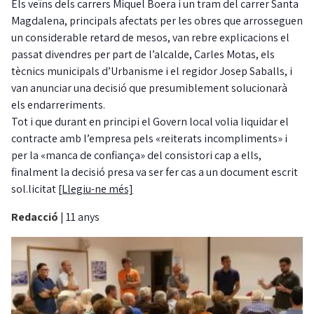
Els veïns dels carrers Miquel Boera i un tram del carrer Santa
Magdalena, principals afectats per les obres que arrosseguen
un considerable retard de mesos, van rebre explicacions el
passat divendres per part de l’alcalde, Carles Motas, els
tècnics municipals d’Urbanisme i el regidor Josep Saballs, i
van anunciar una decisió que presumiblement solucionarà
els endarreriments.
Tot i que durant en principi el Govern local volia liquidar el
contracte amb l’empresa pels «reiterats incompliments» i
per la «manca de confiança» del consistori cap a ells,
finalment la decisió presa va ser fer cas a un document escrit
sol.licitat
[Llegiu-ne més]
Redacció
|
11 anys