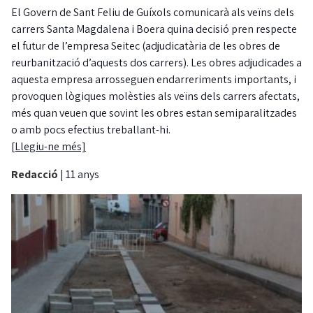
El Govern de Sant Feliu de Guíxols comunicarà als veïns dels
carrers Santa Magdalena i Boera quina decisió pren respecte
el futur de l’empresa Seitec (adjudicatària de les obres de
reurbanització d’aquests dos carrers). Les obres adjudicades a
aquesta empresa arrosseguen endarreriments importants, i
provoquen lògiques molèsties als veïns dels carrers afectats,
més quan veuen que sovint les obres estan semiparalitzades
o amb pocs efectius treballant-hi.
[Llegiu-ne més]
Redacció
|
11 anys