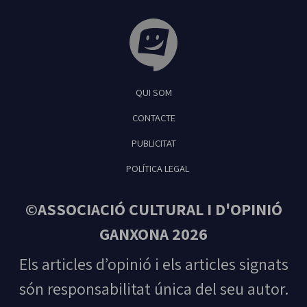
Tribuna Ganxona - Revista digital de Sant
QUI SOM
Feliu de Guíxols
CONTACTE
PUBLICITAT
POLÍTICA LEGAL
©ASSOCIACIÓ CULTURAL I D'OPINIÓ
GANXONA 2026
Els articles d’opinió i els articles signats
són responsabilitat única del seu autor.