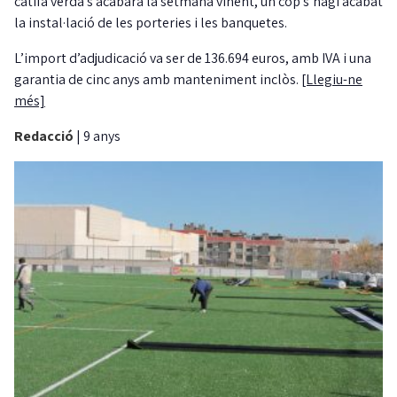
catifa verda s’acabarà la setmana vinent, un cop s’hagi acabat
la instal·lació de les porteries i les banquetes.
L’import d’adjudicació va ser de 136.694 euros, amb IVA i una
garantia de cinc anys amb manteniment inclòs.
[Llegiu-ne
més]
Redacció
|
9 anys