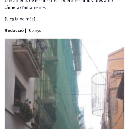
tancaments de les finestres i obertures amb vidres amb
càmera d’aïllament–.
[Llegiu-ne més]
Redacció
|
10 anys