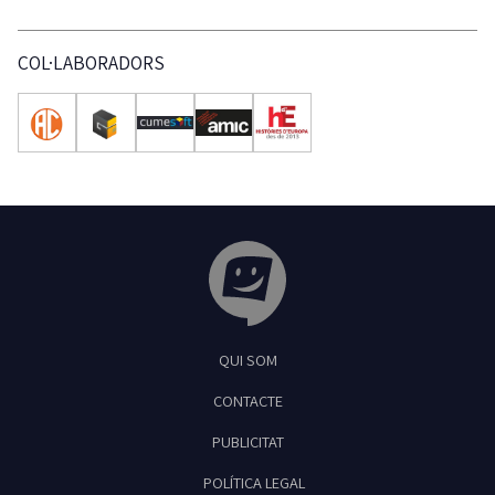
COL·LABORADORS
Tribuna Ganxona - Revista digital de Sant
QUI SOM
Feliu de Guíxols
CONTACTE
PUBLICITAT
POLÍTICA LEGAL