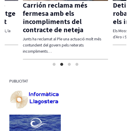
ión reclama més
Detinguts dos ho
esa amb els
robar en una casa
mpliments del
els inquilins es b
acte de neteja
Els Mossos i les Policies Locals de 
d'Aro i S'Agaró i Santa Cristina el
reclamat al Ple una actuació molt més
t del govern pels reiterats
iments…
PUBLICITAT