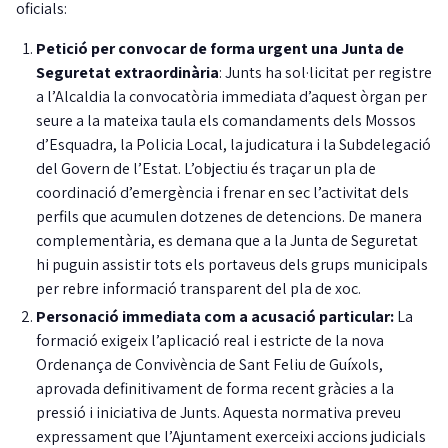
oficials:
Petició per convocar de forma urgent una Junta de
Seguretat extraordinària
: Junts ha sol·licitat per registre
a l’Alcaldia la convocatòria immediata d’aquest òrgan per
seure a la mateixa taula els comandaments dels Mossos
d’Esquadra, la Policia Local, la judicatura i la Subdelegació
del Govern de l’Estat. L’objectiu és traçar un pla de
coordinació d’emergència i frenar en sec l’activitat dels
perfils que acumulen dotzenes de detencions. De manera
complementària, es demana que a la Junta de Seguretat
hi puguin assistir tots els portaveus dels grups municipals
per rebre informació transparent del pla de xoc.
Personació immediata com a acusació particular:
La
formació exigeix l’aplicació real i estricte de la nova
Ordenança de Convivència de Sant Feliu de Guíxols,
aprovada definitivament de forma recent gràcies a la
pressió i iniciativa de Junts. Aquesta normativa preveu
expressament que l’Ajuntament exerceixi accions judicials