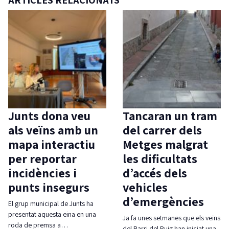
Junts dona veu
Tancaran un tram
als veïns amb un
del carrer dels
mapa interactiu
Metges malgrat
per reportar
les dificultats
incidències i
d’accés dels
punts insegurs
vehicles
d’emergències
El grup municipal de Junts ha
presentat aquesta eina en una
Ja fa unes setmanes que els veïns
roda de premsa a…
del Barri del Puig han iniciat una