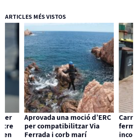
ARTICLES MÉS VISTOS
 per
Aprovada una moció d’ERC
Carri
ntre
per compatibilitzar Via
ferme
aven
Ferrada i corb marí
incom