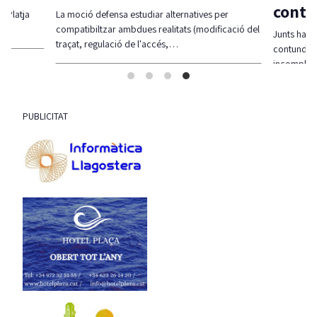
contr
l-Platja
La moció defensa estudiar alternatives per
compatibiltzar ambdues realitats (modificació del
Junts ha r
traçat, regulació de l'accés,…
contundent
incompli
PUBLICITAT