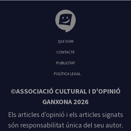
Tribuna Ganxona - Revista digital de Sant
QUI SOM
Feliu de Guíxols
CONTACTE
PUBLICITAT
POLÍTICA LEGAL
©ASSOCIACIÓ CULTURAL I D'OPINIÓ
GANXONA 2026
Els articles d’opinió i els articles signats
són responsabilitat única del seu autor.