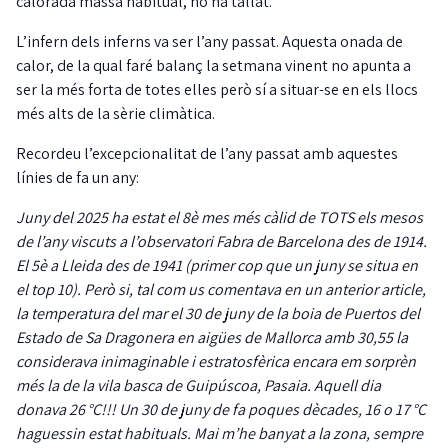
calorada massa habitual, ho ha tallat.
L’infern dels inferns va ser l’any passat. Aquesta onada de
calor, de la qual faré balanç la setmana vinent no apunta a
ser la més forta de totes elles però sí a situar-se en els llocs
més alts de la sèrie climàtica.
Recordeu l’excepcionalitat de l’any passat amb aquestes
línies de fa un any:
Juny del 2025 ha estat el 8è mes més càlid de TOTS els mesos
de l’any viscuts a l’observatori Fabra de Barcelona des de 1914.
El 5è a Lleida des de 1941 (primer cop que un juny se situa en
el top 10). Però si, tal com us comentava en un anterior article,
la temperatura del mar el 30 de juny de la boia de Puertos del
Estado de Sa Dragonera en aigües de Mallorca amb 30,55 la
considerava inimaginable i estratosfèrica encara em sorprèn
més la de la vila basca de Guipúscoa, Pasaia. Aquell dia
donava 26 °C!!! Un 30 de juny de fa poques dècades, 16 o 17 °C
haguessin estat habituals. Mai m’he banyat a la zona, sempre