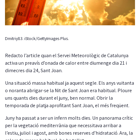
Dmitriy83. iStock/GettyImages Plus.
Redacto l’article quan el Servei Meteorològic de Catalunya
activa un preavís d’onada de calor entre diumenge dia 21 i
dimecres dia 24, Sant Joan.
Una situació massa habitual ja aquest segle. Els anys vuitanta
o noranta abrigar-se la Nit de Sant Joan era habitual. Ploure
uns quants dies durant el juny, ben normal. Obrir la
temporada de platja aprofitant Sant Joan, el més freqüent.
Juny ha passat a ser un infern molts dies. Un panorama crític
per la vegetació mediterrània que necessitava arribar a
l’estiu, juliol i agost, amb bones reserves d’hidratació. Ara, la