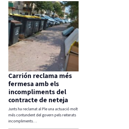
Carrión reclama més
Aprovada una m
l
fermesa amb els
d’ERC per
 té
incompliments del
compatibilitzar 
contracte de neteja
Ferrada i corb m
, per
Junts ha reclamat al Ple una actuació molt
La moció defensa estudiar alte
més contundent del govern pels reiterats
compatibiltzar ambdues realit
incompliments…
(modificació del traçat, regul
l'accés,…