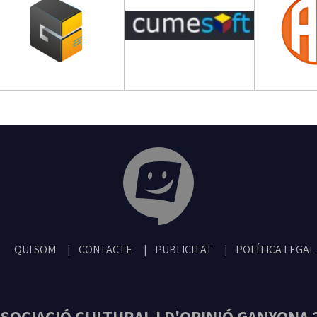
Tribuna Ganxona - Revista digital de San
QUI SOM
CONTACTE
PUBLICITAT
POLÍTICA LEGAL
SOCIACIÓ CULTURAL I D'OPINIÓ GANXONA 