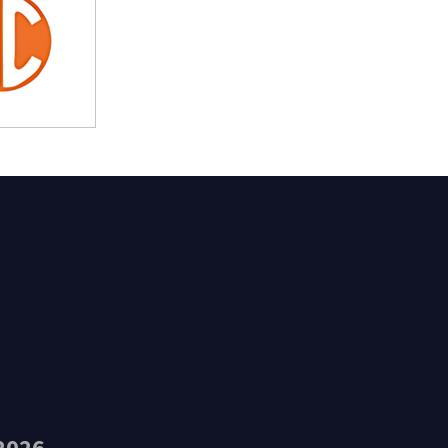
t Feliu de Guíxols
2026