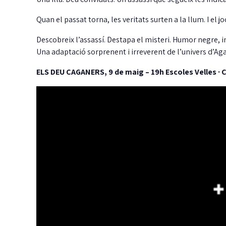
Quan el passat torna, les veritats surten a la llum. I el 
Descobreix l’assassí. Destapa el misteri. Humor negre, int
Una adaptació sorprenent i irreverent de l’univers d’Aga
ELS DEU CAGANERS, 9 de maig – 19h Escoles Velles · C