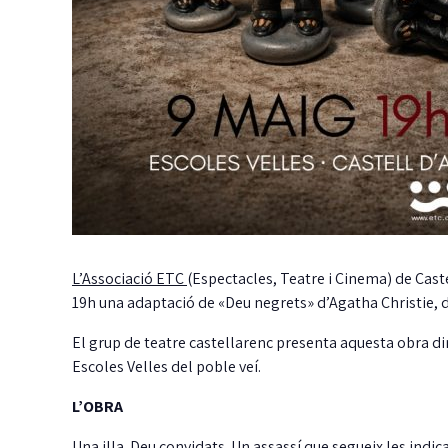
L’Associació ETC
(Espectacles, Teatre i Cinema) de Cast
19h una adaptació de «Deu negrets» d’Agatha Christie, di
El grup de teatre castellarenc presenta aquesta obra dins
Escoles Velles del poble veí.
E
P
L’OBRA
Una illa. Deu convidats. Un assassí que segueix les ind