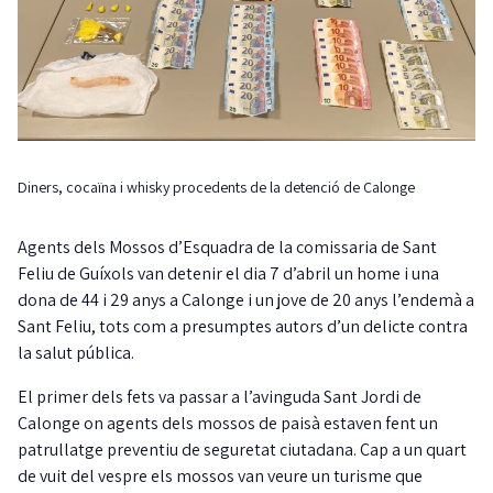
Diners, cocaïna i whisky procedents de la detenció de Calonge
Agents dels Mossos d’Esquadra de la comissaria de Sant
Feliu de Guíxols van detenir el dia 7 d’abril un home i una
dona de 44 i 29 anys a Calonge i un jove de 20 anys l’endemà a
Sant Feliu, tots com a presumptes autors d’un delicte contra
la salut pública.
El primer dels fets va passar a l’avinguda Sant Jordi de
Calonge on agents dels mossos de paisà estaven fent un
patrullatge preventiu de seguretat ciutadana. Cap a un quart
de vuit del vespre els mossos van veure un turisme que