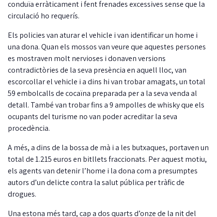
conduïa erràticament i fent frenades excessives sense que la
circulació ho requerís.
Els policies van aturar el vehicle i van identificar un home i
una dona. Quan els mossos van veure que aquestes persones
es mostraven molt nervioses i donaven versions
contradictòries de la seva presència en aquell lloc, van
escorcollar el vehicle i a dins hi van trobar amagats, un total
59 embolcalls de cocaïna preparada per a la seva venda al
detall. També van trobar fins a 9 ampolles de whisky que els
ocupants del turisme no van poder acreditar la seva
procedència.
A més, a dins de la bossa de mà i a les butxaques, portaven un
total de 1.215 euros en bitllets fraccionats. Per aquest motiu,
els agents van detenir l’home i la dona com a presumptes
autors d’un delicte contra la salut pública per tràfic de
drogues.
Una estona més tard, cap a dos quarts d’onze de la nit del