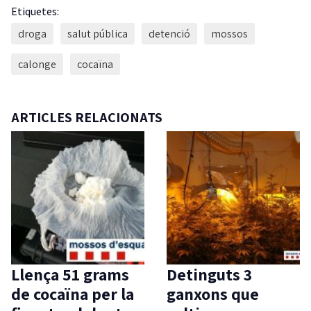
Etiquetes:
droga
salut pública
detenció
mossos
calonge
cocaïna
ARTICLES RELACIONATS
Llença 51 grams
Detinguts 3
de cocaïna per la
ganxons que