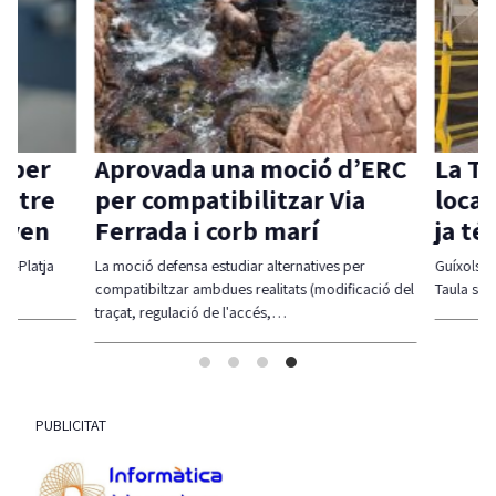
 per
Aprovada una moció d’ERC
La Ta
ntre
per compatibilitzar Via
local 
aven
Ferrada i corb marí
ja té
l-Platja
La moció defensa estudiar alternatives per
Guíxols des
compatibiltzar ambdues realitats (modificació del
Taula sigui
traçat, regulació de l'accés,…
PUBLICITAT