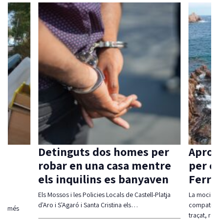
Detinguts dos homes per
Aprovada
robar en una casa mentre
per compa
els inquilins es banyaven
Ferrada i
Els Mossos i les Policies Locals de Castell-Platja
La moció defensa 
d'Aro i S'Agaró i Santa Cristina els…
compatibiltzar a
s
traçat, regulació