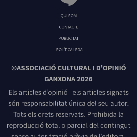
Tribuna Ganxona - Revista digital de Sant
QUI SOM
Feliu de Guíxols
CONTACTE
PUBLICITAT
POLÍTICA LEGAL
©ASSOCIACIÓ CULTURAL I D'OPINIÓ
GANXONA 2026
Els articles d’opinió i els articles signats
són responsabilitat única del seu autor.
Tots els drets reservats. Prohibida la
reproducció total o parcial del contingut