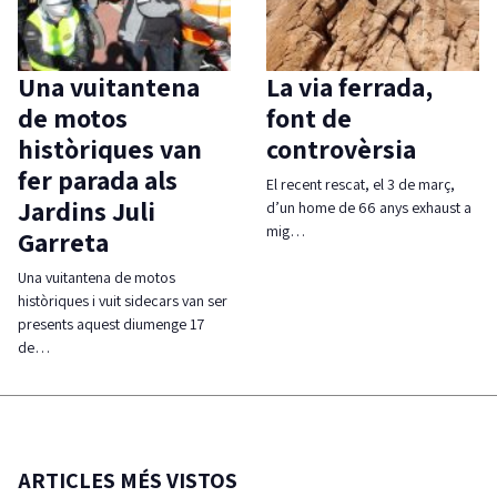
Una vuitantena
La via ferrada,
de motos
font de
històriques van
controvèrsia
fer parada als
El recent rescat, el 3 de març,
Jardins Juli
d’un home de 66 anys exhaust a
mig…
Garreta
Una vuitantena de motos
històriques i vuit sidecars van ser
presents aquest diumenge 17
de…
ARTICLES MÉS VISTOS