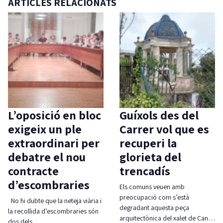
ARTICLES RELACIONATS
L’oposició en bloc
Guíxols des del
exigeix un ple
Carrer vol que es
extraordinari per
recuperi la
debatre el nou
glorieta del
contracte
trencadís
d’escombraries
Els comuns veuen amb
preocupació com s’està
No hi dubte que la neteja viària i
degradant aquesta peça
la recollida d’escombraries són
arquitectònica del xalet de Can…
dos dels…