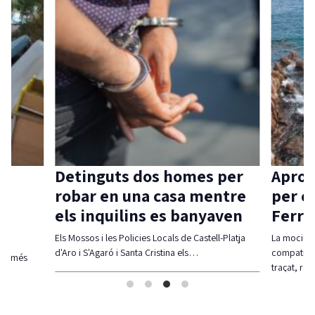
Detinguts dos homes per
Aprov
robar en una casa mentre
per c
els inquilins es banyaven
Ferra
Els Mossos i les Policies Locals de Castell-Platja
La moció d
d'Aro i S'Agaró i Santa Cristina els…
compatibil
olt més
traçat, re