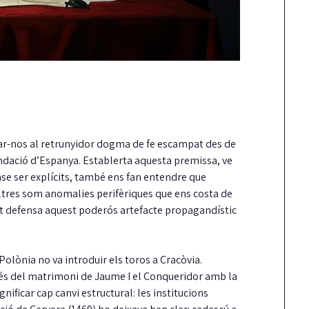
ar-nos al retrunyidor dogma de fe escampat des de
fundació d’Espanya. Establerta aquesta premissa, ve
se ser explícits, també ens fan entendre que
s altres som anomalies perifèriques que ens costa de
est defensa aquest poderós artefacte propagandístic
Polònia no va introduir els toros a Cracòvia.
s del matrimoni de Jaume I el Conqueridor amb la
gnificar cap canvi estructural: les institucions