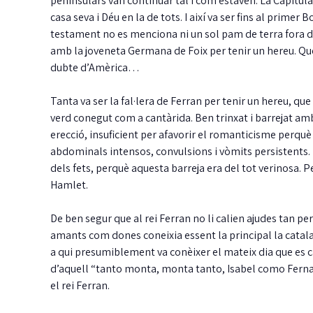
peninsulars van continuar tal i com estaven. La Capitula
casa seva i Déu en la de tots. I així va ser fins al primer
testament no es menciona ni un sol pam de terra fora de
amb la joveneta Germana de Foix per tenir un hereu. Qu
dubte d’Amèrica…
Tanta va ser la fal·lera de Ferran per tenir un hereu, qu
verd conegut com a cantàrida. Ben trinxat i barrejat amb
erecció, insuficient per afavorir el romanticisme perquè
abdominals intensos, convulsions i vòmits persistents. 
dels fets, perquè aquesta barreja era del tot verinosa.
Hamlet.
De ben segur que al rei Ferran no li calien ajudes tan peri
amants com dones coneixia essent la principal la catala
a qui presumiblement va conèixer el mateix dia que es ca
d’aquell “tanto monta, monta tanto, Isabel como Ferna
el rei Ferran.