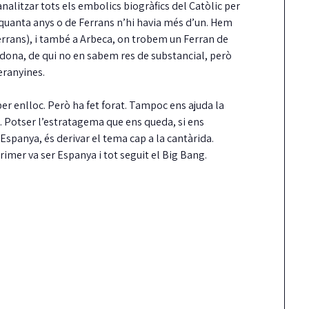
analitzar tots els embolics biogràfics del Catòlic per
inquanta anys o de Ferrans n’hi havia més d’un. Hem
Ferrans), i també a Arbeca, on trobem un Ferran de
rdona, de qui no en sabem res de substancial, però
teranyines.
er enlloc. Però ha fet forat. Tampoc ens ajuda la
ú. Potser l’estratagema que ens queda, si ens
spanya, és derivar el tema cap a la cantàrida.
mer va ser Espanya i tot seguit el Big Bang.