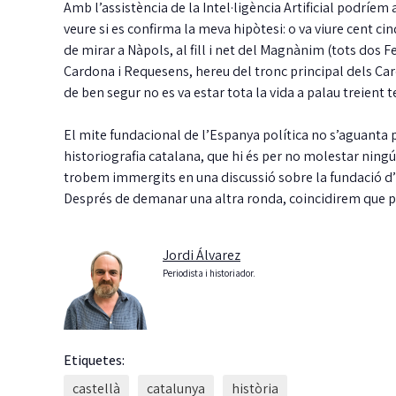
Amb l’assistència de la Intel·ligència Artificial podríem 
veure si es confirma la meva hipòtesi: o va viure cent c
de mirar a Nàpols, al fill i net del Magnànim (tots dos 
Cardona i Requesens, hereu del tronc principal dels Ca
de ben segur no es va estar tota la vida a palau treient 
El mite fundacional de l’Espanya política no s’aguanta p
historiografia catalana, que hi és per no molestar ning
trobem immergits en una discussió sobre la fundació d’E
Després de demanar una altra ronda, coincidirem que pri
Jordi Álvarez
Periodista i historiador.
Etiquetes:
castellà
catalunya
història