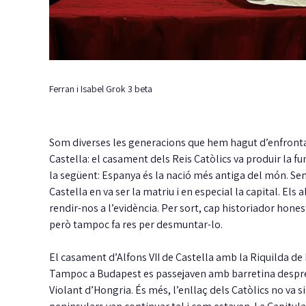
Ferran i Isabel Grok 3 beta
Som diverses les generacions que hem hagut d’enfront
Castella: el casament dels Reis Catòlics va produir la 
la següent: Espanya és la nació més antiga del món. Sen
Castella en va ser la matriu i en especial la capital. El
rendir-nos a l’evidència. Per sort, cap historiador hon
però tampoc fa res per desmuntar-lo.
El casament d’Alfons VII de Castella amb la Riquilda de 
Tampoc a Budapest es passejaven amb barretina despré
Violant d’Hongria. És més, l’enllaç dels Catòlics no va si