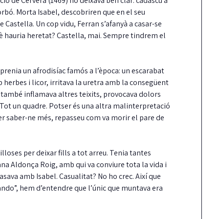
ció de Cervera (1469) ho deixava ben clar: cadascú a
 Borbó. Morta Isabel, descobriren que en el seu
 Castella. Un cop vidu, Ferran s’afanyà a casar-se
è hauria heretat? Castella, mai. Sempre tindrem el
e prenia un afrodisíac famós a l’època: un escarabat
 herbes i licor, irritava la uretra amb la consegüent
 també inflamava altres teixits, provocava dolors
Tot un quadre. Potser és una altra malinterpretació
Carrión reclama mé
 Per saber-ne més, repasseu com va morir el pare de
fermesa amb els
incompliments del
contracte de neteja
lloses per deixar fills a tot arreu. Tenia tantes
na Aldonça Roig, amb qui va conviure tota la vida i
Junts ha reclamat al Ple una actuació
sava amb Isabel. Casualitat? No ho crec. Així que
més contundent del govern pels reite
ndo”, hem d’entendre que l’únic que muntava era
incompliments…