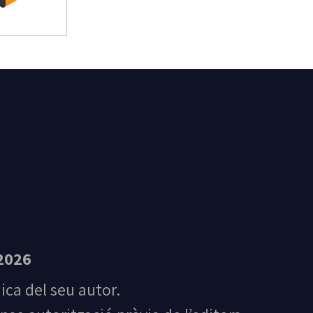
t Feliu de Guíxols
2026
nica del seu autor.