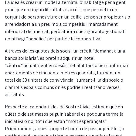
La idea és crear un model alternatiu d’habitatge per a gent
gran que en tingui dificultats d’accés i que permeti a un
conjunt de persones viure en un edifici sense ser propietaris o
arrendadors a un preu molt competitiu i marcadament
inferior al del mercat, però alhora que sigui autogestionat i
no hi hagi “benefici” per part de la cooperativa.
A través de les quotes dels socis i un crèdit “demanat a una
banca solidària”, es pretén adquirir un hotel
“cèntric” actualment en desús i rehabilitar-lo per conformar
apartaments de cinquanta metres quadrats, formant un
total de 33 unitats de convivència i sumant-li la disposició
d’amplis espais comuns on es podrien realitzar diverses
activitats.
Respecte al calendari, des de Sostre Cívic, estimen que en
qüestió de set mesos puguin saber si es pot dur a terme la
iniciativa o no, tot i que estan “molt esperançats“.
Primerament, aquest projecte hauria de passar per Ple i, a
partir d’aquí, iniciar els tràmits necessaris per fer el canvi