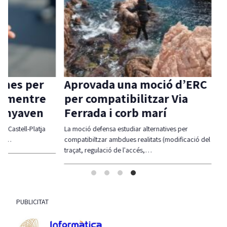
 per
Aprovada una moció d’ERC
Carri
ntre
per compatibilitzar Via
ferme
aven
Ferrada i corb marí
incom
contr
l-Platja
La moció defensa estudiar alternatives per
compatibiltzar ambdues realitats (modificació del
Junts ha r
traçat, regulació de l'accés,…
contundent
incompli
PUBLICITAT