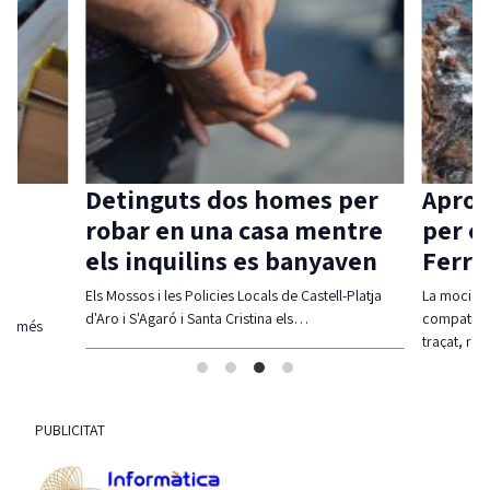
Detinguts dos homes per
Aprov
robar en una casa mentre
per c
els inquilins es banyaven
Ferra
Els Mossos i les Policies Locals de Castell-Platja
La moció d
d'Aro i S'Agaró i Santa Cristina els…
compatibil
olt més
traçat, re
PUBLICITAT