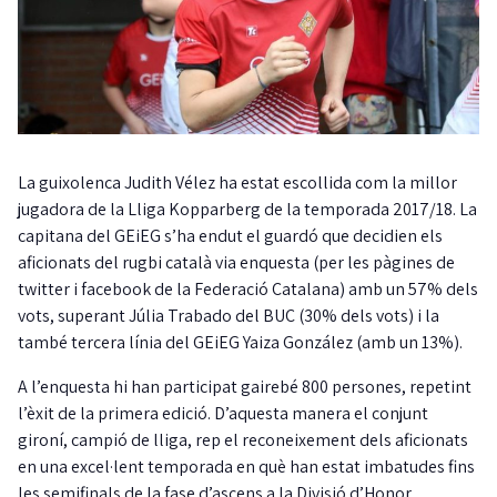
La guixolenca Judith Vélez ha estat escollida com la millor
jugadora de la Lliga Kopparberg de la temporada 2017/18. La
capitana del GEiEG s’ha endut el guardó que decidien els
aficionats del rugbi català via enquesta (per les pàgines de
twitter i facebook de la Federació Catalana) amb un 57% dels
vots, superant Júlia Trabado del BUC (30% dels vots) i la
també tercera línia del GEiEG Yaiza González (amb un 13%).
A l’enquesta hi han participat gairebé 800 persones, repetint
l’èxit de la primera edició. D’aquesta manera el conjunt
gironí, campió de lliga, rep el reconeixement dels aficionats
en una excel·lent temporada en què han estat imbatudes fins
les semifinals de la fase d’ascens a la Divisió d’Honor