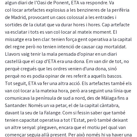
algun diari de l’Oasi de Ponent, ETA va respondre. Va
col·locar artefactes explosius a les benzineres de la perifèria
de Madrid, provocant un caos colossal a les entrades i
sortides de la ciutat que va durar hores i hores. Cap artefacte
va esclatar i tots es van col·locar al mateix moment. El
missatge era ben clar: tenien força gent operativa a la capital
del regne però no tenien intenció de causar cap mortaldat.
Llavors vaig tenir la mala pensada d’opinar en un diari
castellà que el cap d’ETA era una dona. Em van dir de tot, no
perquè cregués que les ordres venien d’una dona, sinó
perquè no es podia opinar de res referit a aquells bascos.
Tot seguit, ETA va fer una altra acció. Els artefactes també els
van col·locar a la mateixa hora, però ara seguint una línia que
comunicava la península de sud a nord, des de Màlaga fins a
Santander. Només un va petar, el de la capital càntabra,
davant la seu de la Falange. Com si fessin saber que també
tenien capacitat operativa a tot l’Estat, però també deixant
un altre senyal: plegaven, encara que el motiu pel qual van
començar seguia allà present. Per això només hi va haver una