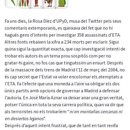
Fa uns dies, la Rosa Díez d’UPyD, musa del Twitter pels seus
comentaris extemporanis, es queixava del fet que no hi
hagués gens d’interès per investigar 358 assassinats d’ETA.
Altres fonts rebaixen la xifra a 234 morts per esclarir. Sigui
quina sigui la quantitat exacta, que cap investigació intenti de
trobar els autors és un tema prou sospitós com per no
gratar-hi gaire, no fos cas que tinguéssim un ensurt. Després
de la massacre dels trens de Madrid l’11 de març del 2004, no
és cap secret que l’Estat va voler encolomar els atemptats a
l’ETA. Fa l’efecte que una moneda a l’aire va obligar els dos
únics partits amb opcions de governar a Madrid a defensar
l’autoria. En José María Aznar va deixar anar una gran veritat,
potser l’única en tota la seva carrera política, quan va dir que
als terroristes no els trobaríem “
ni en montañas cercanas ni
en desiertos lejanos
”.
Després d’aquell intent frustrat, que de tant en tant revifa