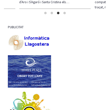
d'Aro i S'Agaró i Santa Cristina els…
compatibil
traçat, re
PUBLICITAT