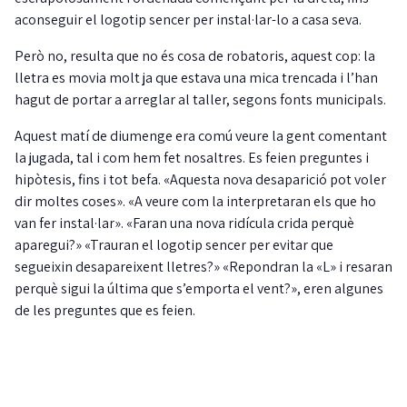
aconseguir el logotip sencer per instal·lar-lo a casa seva.
Però no, resulta que no és cosa de robatoris, aquest cop: la
lletra es movia molt ja que estava una mica trencada i l’han
hagut de portar a arreglar al taller, segons fonts municipals.
Aquest matí de diumenge era comú veure la gent comentant
la jugada, tal i com hem fet nosaltres. Es feien preguntes i
hipòtesis, fins i tot befa. «Aquesta nova desaparició pot voler
dir moltes coses». «A veure com la interpretaran els que ho
van fer instal·lar». «Faran una nova ridícula crida perquè
aparegui?» «Trauran el logotip sencer per evitar que
segueixin desapareixent lletres?» «Repondran la «L» i resaran
perquè sigui la última que s’emporta el vent?», eren algunes
de les preguntes que es feien.