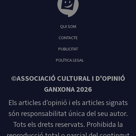
Tribuna Ganxona - Revista digital de Sant
QUI SOM
Feliu de Guíxols
CONTACTE
PUBLICITAT
POLÍTICA LEGAL
©ASSOCIACIÓ CULTURAL I D'OPINIÓ
GANXONA 2026
Els articles d’opinió i els articles signats
són responsabilitat única del seu autor.
Tots els drets reservats. Prohibida la
reproducció total o parcial del contingut