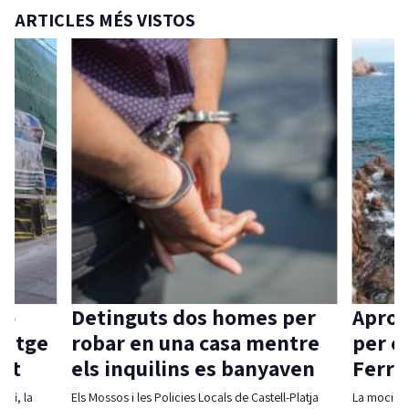
ARTICLES MÉS VISTOS
ió
Detinguts dos homes per
Aprov
itatge
robar en una casa mentre
per c
vat
els inquilins es banyaven
Ferra
 fi, la
Els Mossos i les Policies Locals de Castell-Platja
La moció d