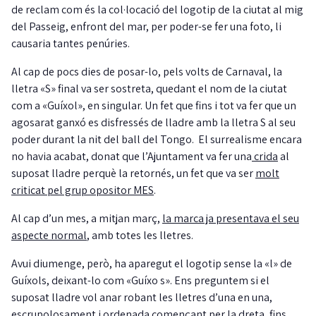
de reclam com és la col·locació del logotip de la ciutat al mig
del Passeig, enfront del mar, per poder-se fer una foto, li
causaria tantes penúries.
Al cap de pocs dies de posar-lo, pels volts de Carnaval, la
lletra «S» final va ser sostreta, quedant el nom de la ciutat
com a «Guíxol», en singular. Un fet que fins i tot va fer que un
agosarat ganxó es disfressés de lladre amb la lletra S al seu
poder durant la nit del ball del Tongo. El surrealisme encara
no havia acabat, donat que l’Ajuntament va fer una
crida
al
suposat lladre perquè la retornés, un fet que va ser
molt
criticat pel grup opositor MES
.
Al cap d’un mes, a mitjan març,
la marca ja presentava el seu
aspecte normal
, amb totes les lletres.
Avui diumenge, però, ha aparegut el logotip sense la «l» de
Guíxols, deixant-lo com «Guíxo s». Ens preguntem si el
suposat lladre vol anar robant les lletres d’una en una,
escrupolosament i ordenada començant per la dreta, fins