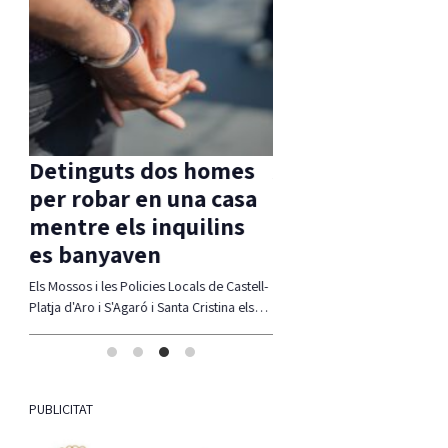
s
Detinguts dos homes
Aprovada una m
per robar en una casa
d’ERC per
mentre els inquilins
compatibilitzar 
es banyaven
Ferrada i corb m
 molt
Els Mossos i les Policies Locals de Castell-
La moció defensa estudiar alte
rats
Platja d'Aro i S'Agaró i Santa Cristina els…
compatibiltzar ambdues realit
(modificació del traçat, regul
l'accés,…
PUBLICITAT