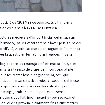
 petició de CiU i MES de tenir accés a l’informe
 on es planeja fer el Museu Thyssen.
tructures medievals d’importància i defensava un
formació, i va ser votat també a favor pels grups del
Jordi Vilà, va criticar que els retraguessin “la manca
er la qüestió en les reunions hagudes fins ara.
ògic sobre les restes ja està en marxa i que, si es
tarà a la resta de grups per incorporar al ple
 que les restes fossin de gran valor, tot i que
-les conservar dins del projecte executiu del museu.
prospeccions tornarà a quedar coberta –per
 de maig–, amb una malla geotèxtil i sense
cripcions que Patrimoni pugui fer per redactar el
s del que es preveia inicialment, fins a cinc metres