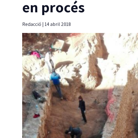
en procés
Redacció
|
14 abril 2018
L
c
d
G
fi