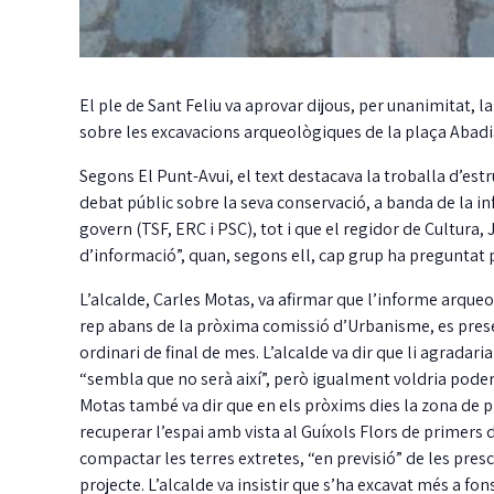
El ple de Sant Feliu va aprovar dijous, per unanimitat, la
sobre les excavacions arqueològiques de la plaça Abadia
Segons El Punt-Avui, el text destacava la troballa d’es
debat públic sobre la seva conservació, a banda de la in
govern (TSF, ERC i PSC), tot i que el regidor de Cultura, 
d’informació”, quan, segons ell, cap grup ha preguntat p
L’alcalde, Carles Motas, va afirmar que l’informe arqueol
rep abans de la pròxima comissió d’Urbanisme, es presen
ordinari de final de mes. L’alcalde va dir que li agradaria
“sembla que no serà així”, però igualment voldria poder
Motas també va dir que en els pròxims dies la zona de 
recuperar l’espai amb vista al Guíxols Flors de primers
compactar les terres extretes, “en previsió” de les pres
projecte. L’alcalde va insistir que s’ha excavat més a fon