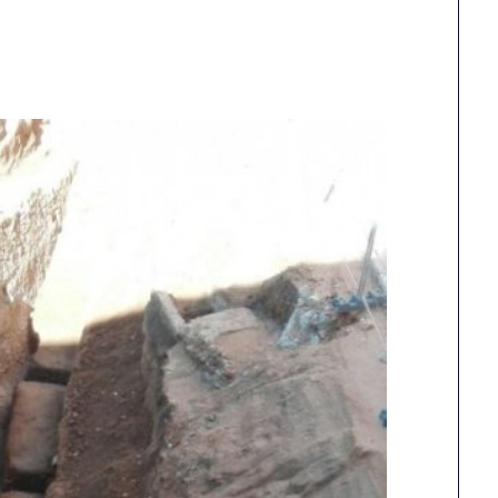
a Taula de
Carrión reclama mé
oordinació local pel
fermesa amb els
ret a l’habitatge ja té
incompliments del
reglament aprovat
contracte de neteja
uíxols des del Carrer aplaudeix que, per
Junts ha reclamat al Ple una actuació
, la Taula sigui una realitat i insta…
més contundent del govern pels reite
incompliments…