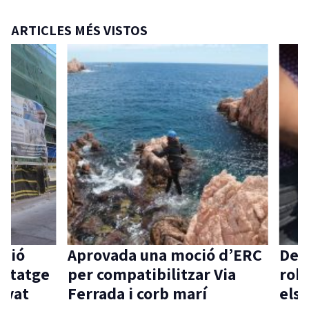
ARTICLES MÉS VISTOS
ió
Aprovada una moció d’ERC
Detin
itatge
per compatibilitzar Via
robar
vat
Ferrada i corb marí
els i