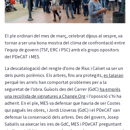
El ple ordinari del mes de març, celebrat dijous al vespre, va
tornar a ser una bona mostra del clima de confrontació entre
l’equip de govern (TSF, ERC i PSC) amb els grups opositors
del PDeCAT i MES.
La descatalogació del rengle d’oms de Rius i Calvet va ser un
dels punts polèmics. Els arbres, fins ara protegits,
es talaran
perquè les arrels han comportat problemes per a la
seguretat de l’obra. Guíxols des del Carrer (GdC)
ha emprès
una recollida de signatures a Change.Org
i l’oposició s’hi ha
adherit. En el ple, MES va defensar que hauria de ser Costes
qui pagués les obres, i Jordi Lloveras (GdC) i el PDeCAT van
defensar la conservació dels arbres. Des del govern, Josep
Saballs va aixecar les ires de GdC, MES i PDeCAT preguntant