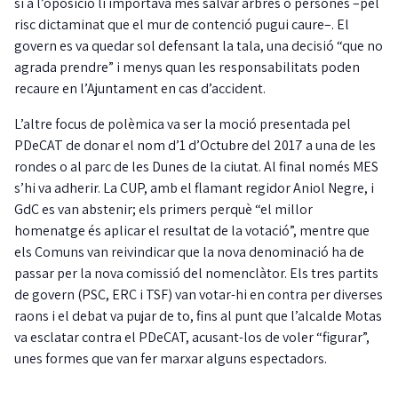
si a l’oposició li importava més salvar arbres o persones –pel
risc dictaminat que el mur de contenció pugui caure–. El
govern es va quedar sol defensant la tala, una decisió “que no
agrada prendre” i menys quan les responsabilitats poden
recaure en l’Ajuntament en cas d’accident.
L’altre focus de polèmica va ser la moció presentada pel
PDeCAT de donar el nom d’1 d’Octubre del 2017 a una de les
rondes o al parc de les Dunes de la ciutat. Al final només MES
s’hi va adherir. La CUP, amb el flamant regidor Aniol Negre, i
GdC es van abstenir; els primers perquè “el millor
homenatge és aplicar el resultat de la votació”, mentre que
els Comuns van reivindicar que la nova denominació ha de
passar per la nova comissió del nomenclàtor. Els tres partits
de govern (PSC, ERC i TSF) van votar-hi en contra per diverses
raons i el debat va pujar de to, fins al punt que l’alcalde Motas
va esclatar contra el PDeCAT, acusant-los de voler “figurar”,
unes formes que van fer marxar alguns espectadors.