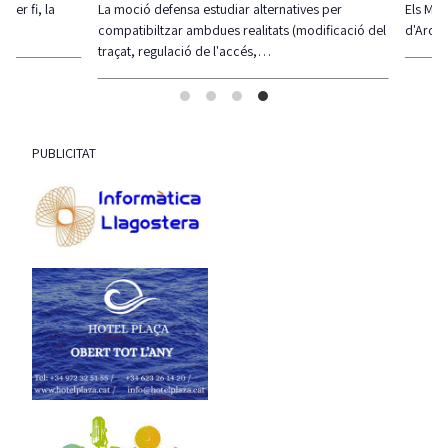
 fi, la
La moció defensa estudiar alternatives per
Els Mossos 
compatibiltzar ambdues realitats (modificació del
d'Aro i S'A
traçat, regulació de l'accés,…
PUBLICITAT