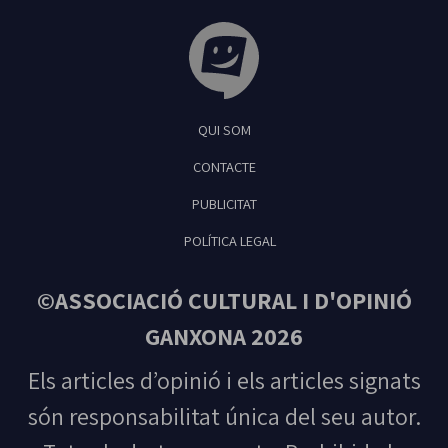
Tribuna Ganxona - Revista digital de Sant
QUI SOM
Feliu de Guíxols
CONTACTE
PUBLICITAT
POLÍTICA LEGAL
©ASSOCIACIÓ CULTURAL I D'OPINIÓ
GANXONA 2026
Els articles d’opinió i els articles signats
són responsabilitat única del seu autor.