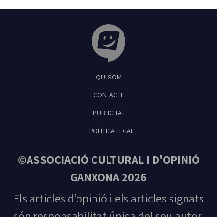
Tribuna Ganxona - Revista digital de Sant
QUI SOM
Feliu de Guíxols
CONTACTE
PUBLICITAT
POLÍTICA LEGAL
©ASSOCIACIÓ CULTURAL I D'OPINIÓ
GANXONA 2026
Els articles d’opinió i els articles signats
són responsabilitat única del seu autor.