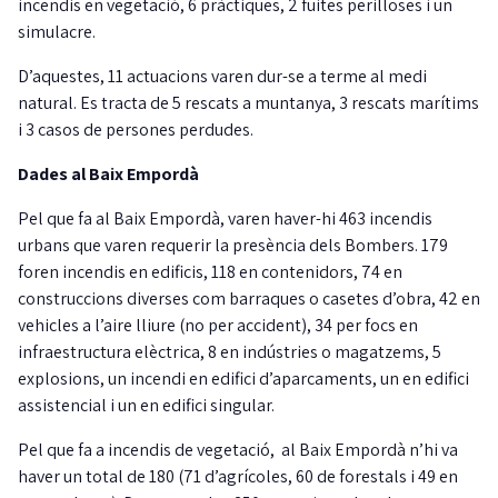
incendis en vegetació, 6 pràctiques, 2 fuites perilloses i un
simulacre.
D’aquestes, 11 actuacions varen dur-se a terme al medi
natural. Es tracta de 5 rescats a muntanya, 3 rescats marítims
i 3 casos de persones perdudes.
Dades al Baix Empordà
Pel que fa al Baix Empordà, varen haver-hi 463 incendis
urbans que varen requerir la presència dels Bombers. 179
foren incendis en edificis, 118 en contenidors, 74 en
construccions diverses com barraques o casetes d’obra, 42 en
vehicles a l’aire lliure (no per accident), 34 per focs en
infraestructura elèctrica, 8 en indústries o magatzems, 5
explosions, un incendi en edifici d’aparcaments, un en edifici
assistencial i un en edifici singular.
Pel que fa a incendis de vegetació, al Baix Empordà n’hi va
haver un total de 180 (71 d’agrícoles, 60 de forestals i 49 en