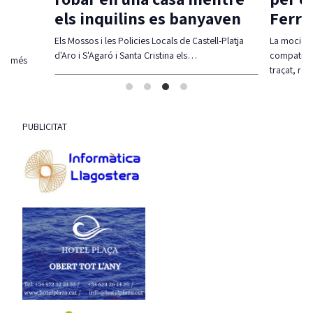
els inquilins es banyaven
Ferra
Els Mossos i les Policies Locals de Castell-Platja
La moció d
d'Aro i S'Agaró i Santa Cristina els…
compatibil
olt més
traçat, re
PUBLICITAT