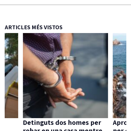
ARTICLES MÉS VISTOS
Detinguts dos homes per
Aprov
robar en una casa mentre
per c