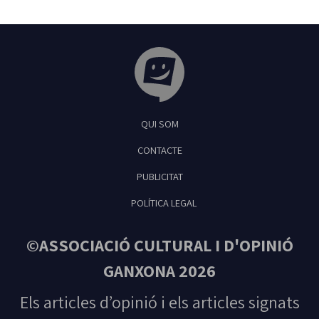
Tribuna Ganxona - Revista digital de Sant
QUI SOM
Feliu de Guíxols
CONTACTE
PUBLICITAT
POLÍTICA LEGAL
©ASSOCIACIÓ CULTURAL I D'OPINIÓ
GANXONA 2026
Els articles d’opinió i els articles signats