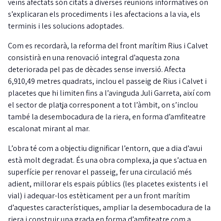
veïns afectats són citats a diverses reunions informatives on
s’explicaran els procediments i les afectacions a la via, els
terminis i les solucions adoptades.
Com es recordarà, la reforma del front marítim Rius i Calvet
consistirà en una renovació integral d’aquesta zona
deteriorada pel pas de dècades sense inversió. Afecta
6,910,49 metres quadrats, inclou el passeig de Rius i Calvet i
placetes que hi limiten fins a l’avinguda Juli Garreta, així com
el sector de platja corresponent a tot l’àmbit, on s’inclou
també la desembocadura de la riera, en forma d’amfiteatre
escalonat mirant al mar.
L’obra té com a objectiu dignificar l’entorn, que a dia d’avui
està molt degradat. És una obra complexa, ja que s’actua en
superfície per renovar el passeig, fer una circulació més
adient, millorar els espais públics (les placetes existents i el
vial) i adequar-los estèticament per a un front marítim
d’aquestes característiques, ampliar la desembocadura de la
riera i construir una grada en forma d’amfiteatre com a