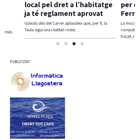
local pel dret a l’habitatge
per c
ja té reglament aprovat
Ferra
Guíxols des del Carrer aplaudeix que, per fi, la
La moció d
Taula sigui una realitat i insta…
compatibil
olt més
traçat, re
PUBLICITAT