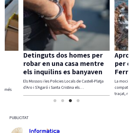
Detinguts dos homes per
Aprov
robar en una casa mentre
per c
els inquilins es banyaven
Ferra
Els Mossos i les Policies Locals de Castell-Platja
La moció d
d'Aro i S'Agaró i Santa Cristina els…
compatibil
olt més
traçat, re
PUBLICITAT