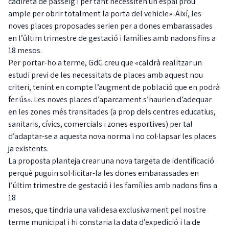
cadireta de passeig i per tant necessiten un espai prou
ample per obrir totalment la porta del vehicle». Així, les
noves places proposades serien per a dones embarassades
en l’últim trimestre de gestació i famílies amb nadons fins a
18 mesos.
Per portar-ho a terme, GdC creu que «caldrà realitzar un
estudi previ de les necessitats de places amb aquest nou
criteri, tenint en compte l’augment de població que en podrà
fer ús». Les noves places d’aparcament s’haurien d’adequar
en les zones més transitades (a prop dels centres educatius,
sanitaris, cívics, comercials i zones esportives) per tal
d’adaptar-se a aquesta nova norma i no col·lapsar les places
ja existents.
La proposta planteja crear una nova targeta de identificació
perquè puguin sol·licitar-la les dones embarassades en
l’últim trimestre de gestació i les famílies amb nadons fins a
18
mesos, que tindria una validesa exclusivament pel nostre
terme municipal i hi constaria la data d’expedició i la de