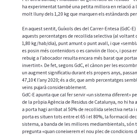
ha experimentat també una petita millora en relació a l
molt lluny dels 1,20 kg que marquen els estàndards per 
En aquest sentit, Guíxols des del Carrer-Entesa (GdC-E)
aquests percentatges de recollida selectiva (al voltant 
1,80 kg/hab/dia), punt amunt o punt avall, i que «sembl
es posin més contenidors o es canviïn de lloc», i posa en 
rebuig a l’abocador resulta encara més barat que portar-
invertint». De fet, segons GdC, el cànon per les escombra
un augment significatiu durant els propers anys, passan
47,10 € l’any 2020; és a dir, que amb percentatges sembl
Detinguts dos homes
veïns pujarà considerablement.
GdC-E apunta que cal fer servir «un sistema diferent» p
per robar en una casa
de la pròpia Agència de Residus de Catalunya, no hi ha
mentre els inquilins
a porta hagi arribat al 50% de recollida selectiva neta i
es banyaven
porta es situen tots entre el 65 i el 80%, la formació d
sistema, a banda de les millores mediambientals, són
Els Mossos i les Policies Locals de Castell-
J
Platja d'Aro i S'Agaró i Santa Cristina els…
m
pregunta «quan coneixerem el nou plec de condicions de
i