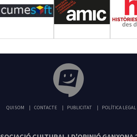
Tribuna Ganxona - Revista digital de San
QUI SOM
CONTACTE
PUBLICITAT
POLÍTICA LEGAL
SOCIACIÓ CULTURAL I D'OPINIÓ GANXONA 