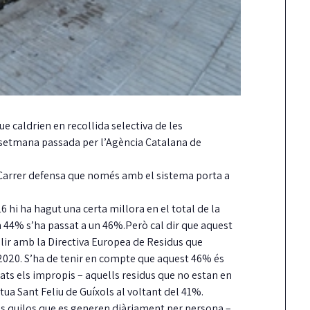
ue caldrien en recollida selectiva de les
setmana passada per l’Agència Catalana de
l Carrer defensa que només amb el sistema porta a
 hi ha hagut una certa millora en el total de la
un 44% s’ha passat a un 46%.Però cal dir que aquest
lir amb la Directiva Europea de Residus que
y 2020. S’ha de tenir en compte que aquest 46% és
ats els impropis – aquells residus que no estan en
itua Sant Feliu de Guíxols al voltant del 41%.
els quilos que es generen diàriament per persona –