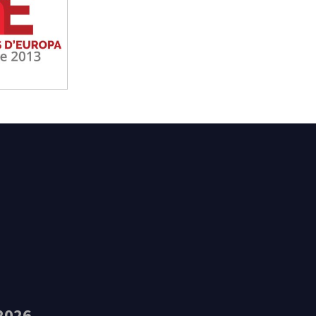
t Feliu de Guíxols
2026