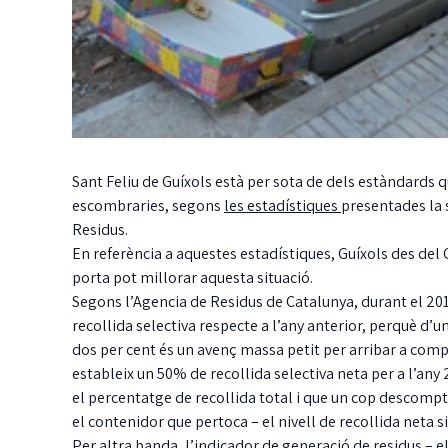
Sant Feliu de Guíxols està per sota de dels estàndards q
escombraries, segons
les estadístiques
presentades la 
Residus.
En referència a aquestes estadístiques, Guíxols des de
porta pot millorar aquesta situació.
Segons l’Agencia de Residus de Catalunya, durant el 2016
recollida selectiva respecte a l’any anterior, perquè d’
dos per cent és un avenç massa petit per arribar a comp
estableix un 50% de recollida selectiva neta per a l’an
el percentatge de recollida total i que un cop descompt
el contenidor que pertoca – el nivell de recollida neta s
Per altra banda, l’indicador de generació de residus – 