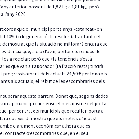
’any anterior
, passant de 1,82 kg a 1,81 kg, però
a l’any 2020.
 recorda que el municipi porta anys «estancat» en
del 40%) i de generació de residus (al voltant del
a demostrat que la situació no millorarà encara que
evidència que, a dia d’avui, portar els residus de
los a reciclar; però que «la tendència s’està
ries que van a l’abocador (la fracció resta) tindrà
t progressivament dels actuals 24,50 € per tona als
ants als actuals, el rebut de les escombraries dels
Carrión reclama més
La Taula de
er superar aquesta barrera. Donat que, segons dades
fermesa amb els
coordinació local pe
 avui cap municipi que sense el mecanisme del porta
incompliments del
dret a l’habitatge ja
 que, per contra, els municipis que recullen porta a
contracte de neteja
reglament aprovat
eclara que «es demostra que els motius d’aquest
 també clarament econòmics» alhora que es
unts ha reclamat al Ple una actuació molt
Guíxols des del Carrer aplaudeix que
és contundent del govern pels reiterats
fi, la Taula sigui una realitat i insta…
l contracte d’escombraries que, en el seu
ncompliments…