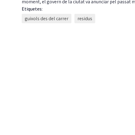
moment, el govern de la ciutat va anunciar pel passat 
Etiquetes:
guixols des del carrer
residus