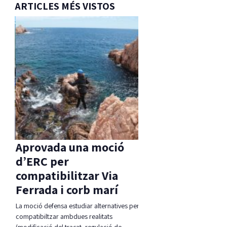
ARTICLES MÉS VISTOS
Aprovada una moció
l
d’ERC per
 té
compatibilitzar Via
Ferrada i corb marí
, per
La moció defensa estudiar alternatives per
compatibiltzar ambdues realitats
(modificació del traçat, regulació de