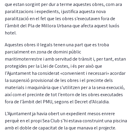
que estan sorgint per dur a terme aquestes obres, com ara
paralitzacions i expedients, i justifica aquesta nova
paralització en el fet que les obres s’executaven fora de
l’àmbit del Pla de Millora Urbana que afecta aquest luxós
hotel.
Aquestes obres il·legals tenen una part que es troba
parcialment en zona de domini públic
maritimoterrestre i amb servitud de trànsit i, per tant, estan
protegides per la Llei de Costes, i és per això que
l’Ajuntament ha considerat «convenient i necessari» acordar
la suspensió provisional de les obres i el precinte dels
materials i maquinària que s’utilitzen per a la seva execució,
així com el precinte de tot l’entorn de les obres executades
fora de l’àmbit del PMU, segons el Decret d’Alcaldia.
L’Ajuntament ja havia obert un expedient mesos enrere
perquè en el propi Sea Club s’hi estava construint una piscina
amb el doble de capacitat de la que manava el projecte.