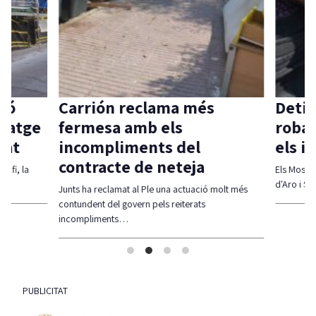
ió
Carrión reclama més
Detin
itatge
fermesa amb els
robar
vat
incompliments del
els i
contracte de neteja
 fi, la
Els Mossos 
d'Aro i S'A
Junts ha reclamat al Ple una actuació molt més
contundent del govern pels reiterats
incompliments…
PUBLICITAT