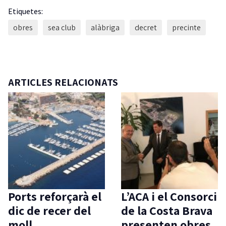
Etiquetes:
obres
sea club
alàbriga
decret
precinte
ARTICLES RELACIONATS
Ports reforçarà el
L’ACA i el Consorci
dic de recer del
de la Costa Brava
moll
presenten obres