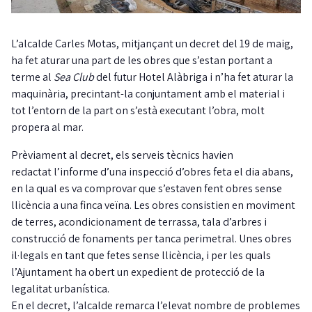
L’alcalde Carles Motas, mitjançant un decret del 19 de maig,
ha fet aturar una part de les obres que s’estan portant a
terme al
Sea Club
del futur Hotel Alàbriga i n’ha fet aturar la
maquinària, precintant-la conjuntament amb el material i
tot l’entorn de la part on s’està executant l’obra, molt
propera al mar.
Prèviament al decret, els serveis tècnics havien
redactat l’informe d’una inspecció d’obres feta el dia abans,
en la qual es va comprovar que s’estaven fent obres sense
llicència a una finca veïna. Les obres consistien en moviment
de terres, acondicionament de terrassa, tala d’arbres i
construcció de fonaments per tanca perimetral. Unes obres
il·legals en tant que fetes sense llicència, i per les quals
l’Ajuntament ha obert un expedient de protecció de la
legalitat urbanística.
En el decret, l’alcalde remarca l’elevat nombre de problemes