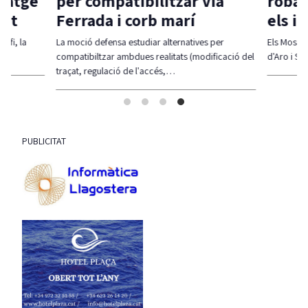
itatge
per compatibilitzar Via
robar
vat
Ferrada i corb marí
els i
 fi, la
La moció defensa estudiar alternatives per
Els Mossos 
compatibiltzar ambdues realitats (modificació del
d'Aro i S'A
traçat, regulació de l'accés,…
PUBLICITAT