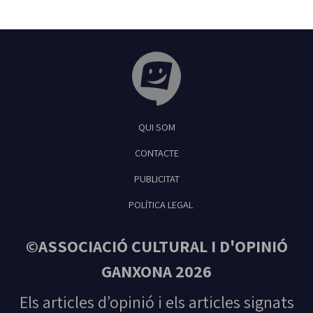
Tribuna Ganxona - Revista digital de Sant
QUI SOM
Feliu de Guíxols
CONTACTE
PUBLICITAT
POLÍTICA LEGAL
©ASSOCIACIÓ CULTURAL I D'OPINIÓ
GANXONA 2026
Els articles d’opinió i els articles signats