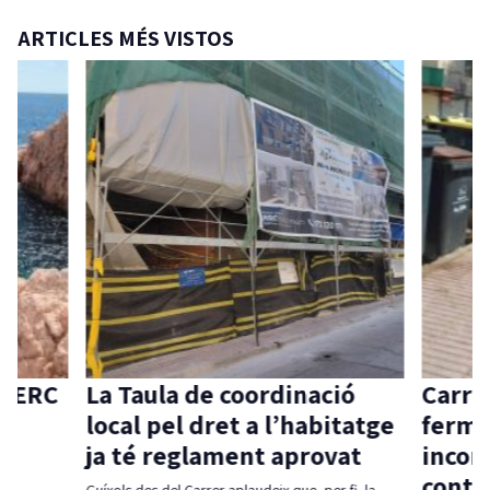
ARTICLES MÉS VISTOS
d’ERC
La Taula de coordinació
Carri
ia
local pel dret a l’habitatge
ferme
ja té reglament aprovat
incom
contr
per
Guíxols des del Carrer aplaudeix que, per fi, la