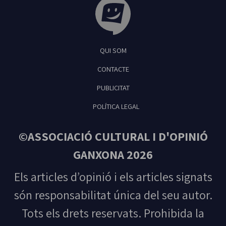
Tribuna Ganxona - Revista digital de Sant
QUI SOM
Feliu de Guíxols
CONTACTE
PUBLICITAT
POLÍTICA LEGAL
©ASSOCIACIÓ CULTURAL I D'OPINIÓ
GANXONA 2026
Els articles d’opinió i els articles signats
són responsabilitat única del seu autor.
Tots els drets reservats. Prohibida la