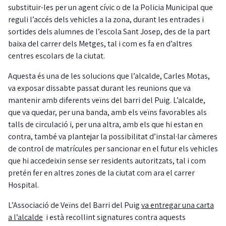
substituir-les per un agent cívic o de la Policia Municipal que
reguli l’accés dels vehicles a la zona, durant les entrades i
sortides dels alumnes de l’escola Sant Josep, des de la part
baixa del carrer dels Metges, tal i com es fa en d’altres
centres escolars de la ciutat.
Aquesta és una de les solucions que l’alcalde, Carles Motas,
va exposar dissabte passat durant les reunions que va
mantenir amb diferents veïns del barri del Puig. L’alcalde,
que va quedar, per una banda, amb els veïns favorables als
talls de circulació i, per una altra, amb els que hi estan en
contra, també va plantejar la possibilitat d’instal·lar càmeres
de control de matrícules per sancionar en el futur els vehicles
que hi accedeixin sense ser residents autoritzats, tal i com
pretén fer en altres zones de la ciutat com ara el carrer
Hospital.
L’Associació de Veïns del Barri del Puig
va entregar una carta
a l’alcalde
i està recollint signatures contra aquests