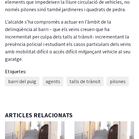
elements que impedeixen la lliure circulació de vehicles, no
només pilones sinó també jardineres i quadrats de pedra.
L’alcalde s’ha compromès a actuar en l’àmbit de la
delinqüència al barri – que els veïns creuen que ha
incrementat per culpa dels talls al trànsit- incrementant la
presència policial i estudiant els casos particulars dels veïns
amb mobilitat difícil o accés difícil mitjançant vehicle al seu
garatge.
Etiquetes:
barri del puig
agents
talls de trànsit
pilones
ARTICLES RELACIONATS