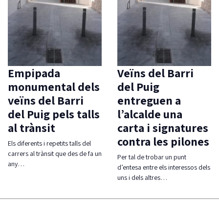
Empipada
Veïns del Barri
monumental dels
del Puig
veïns del Barri
entreguen a
del Puig pels talls
l’alcalde una
al trànsit
carta i signatures
contra les pilones
Els diferents i repetits talls del
carrers al trànsit que des de fa un
Per tal de trobar un punt
any…
d’entesa entre els interessos dels
uns i dels altres…