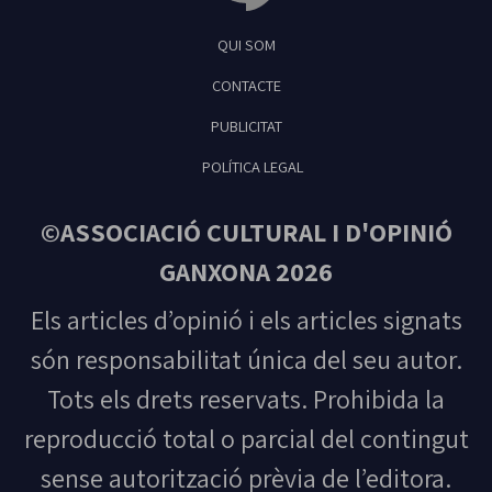
Tribuna Ganxona - Revista digital de Sant
QUI SOM
Feliu de Guíxols
CONTACTE
PUBLICITAT
POLÍTICA LEGAL
©ASSOCIACIÓ CULTURAL I D'OPINIÓ
GANXONA 2026
Els articles d’opinió i els articles signats
són responsabilitat única del seu autor.
Tots els drets reservats. Prohibida la
reproducció total o parcial del contingut
sense autorització prèvia de l’editora.