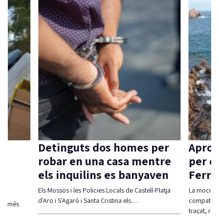
Detinguts dos homes per
Aprov
robar en una casa mentre
per c
els inquilins es banyaven
Ferra
Els Mossos i les Policies Locals de Castell-Platja
La moció d
d'Aro i S'Agaró i Santa Cristina els…
compatibil
olt més
traçat, re