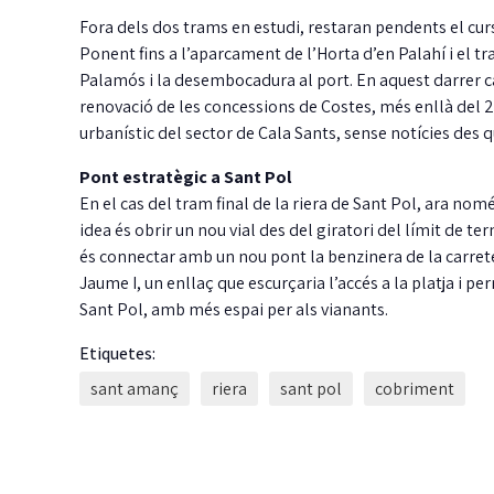
Fora dels dos trams en estudi, restaran pendents el curs
Ponent fins a l’aparcament de l’Horta d’en Palahí i el tr
Palamós i la desembocadura al port. En aquest darrer ca
renovació de les concessions de Costes, més enllà del 
urbanístic del sector de Cala Sants, sense notícies des q
Pont estratègic a Sant Pol
En el cas del tram final de la riera de Sant Pol, ara no
La Taula de
idea és obrir un nou vial des del giratori del límit de ter
coordinació local pel
és connectar amb un nou pont la benzinera de la carret
dret a l’habitatge ja té
Jaume I, un enllaç que escurçaria l’accés a la platja i pe
Sant Pol, amb més espai per als vianants.
reglament aprovat
Etiquetes:
Guíxols des del Carrer aplaudeix que, per
J
fi, la Taula sigui una realitat i insta…
m
sant amanç
riera
sant pol
cobriment
i