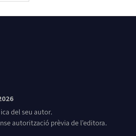
t Feliu de Guíxols
2026
nica del seu autor.
nse autorització prèvia de l’editora.