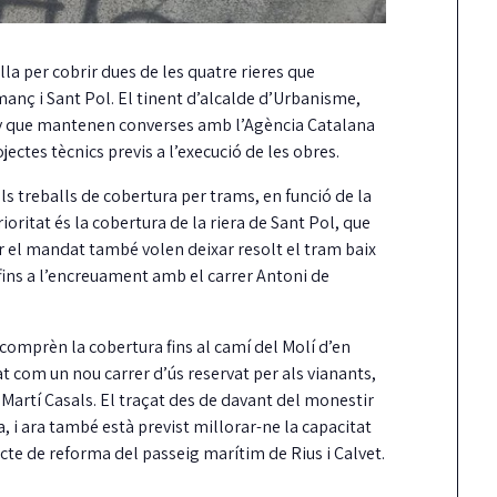
lla per cobrir dues de les quatre rieres que
Amanç i Sant Pol. El tinent d’alcalde d’Urbanisme,
 any que mantenen converses amb l’Agència Catalana
jectes tècnics previs a l’execució de les obres.
els treballs de cobertura per trams, en funció de la
ioritat és la cobertura de la riera de Sant Pol, que
 el mandat també volen deixar resolt el tram baix
 fins a l’encreuament amb el carrer Antoni de
 comprèn la cobertura fins al camí del Molí d’en
at com un nou carrer d’ús reservat per als vianants,
r Martí Casals. El traçat des de davant del monestir
a, i ara també està previst millorar-ne la capacitat
ecte de reforma del passeig marítim de Rius i Calvet.