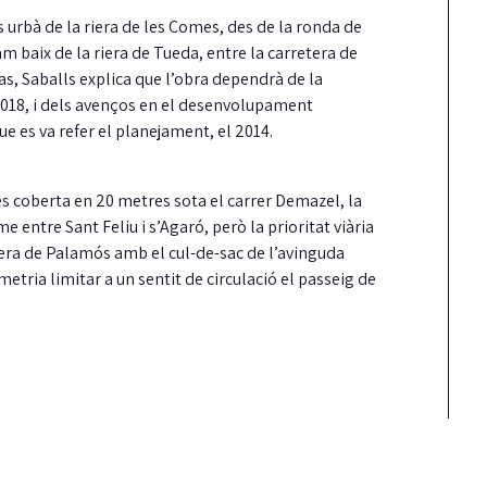
 urbà de la riera de les Comes, des de la ronda de
am baix de la riera de Tueda, entre la carretera de
s, Saballs explica que l’obra dependrà de la
2018, i dels avenços en el desenvolupament
ue es va refer el planejament, el 2014.
més coberta en 20 metres sota el carrer Demazel, la
Carrión reclama més
Detinguts dos home
me entre Sant Feliu i s’Agaró, però la prioritat viària
fermesa amb els
per robar en una ca
era de Palamós amb el cul-de-sac de l’avinguda
incompliments del
mentre els inquilin
rmetria limitar a un sentit de circulació el passeig de
contracte de neteja
es banyaven
unts ha reclamat al Ple una actuació molt
Els Mossos i les Policies Locals de Cas
és contundent del govern pels reiterats
Platja d'Aro i S'Agaró i Santa Cristina
ncompliments…