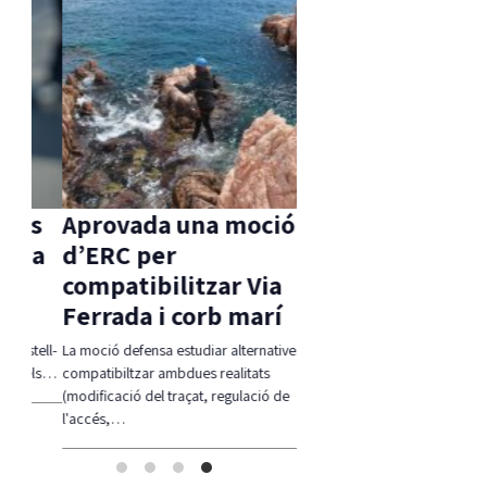
s
Aprovada una moció
sa
d’ERC per
s
compatibilitzar Via
Ferrada i corb marí
tell-
La moció defensa estudiar alternatives per
 els…
compatibiltzar ambdues realitats
(modificació del traçat, regulació de
l'accés,…