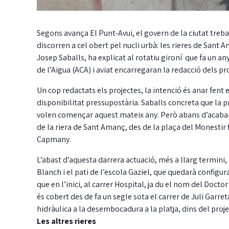
Segons avança El Punt-Avui, el govern de la ciutat treba
discorren a cel obert pel nucli urbà: les rieres de Sant 
Josep Saballs, ha explicat al rotatiu gironí que fa un
de l’Aigua (ACA) i aviat encarregaran la redacció dels pro
Un cop redactats els projectes, la intenció és anar fent 
disponibilitat pressupostària. Saballs concreta que la pr
volen començar aquest mateix any. Però abans d’acabar
de la riera de Sant Amanç, des de la plaça del Monestir
Capmany.
L’abast d’aquesta darrera actuació, més a llarg termini,
Blanch i el pati de l’escola Gaziel, que quedarà configur
que en l’inici, al carrer Hospital, ja du el nom del Docto
és cobert des de fa un segle sota el carrer de Juli Garret
hidràulica a la desembocadura a la platja, dins del proj
Les altres rieres