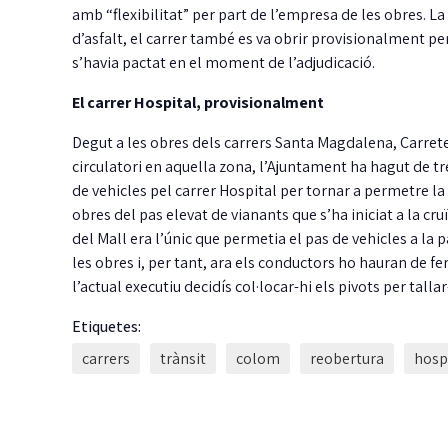
amb “flexibilitat” per part de l’empresa de les obres. La
d’asfalt, el carrer també es va obrir provisionalment pe
s’havia pactat en el moment de l’adjudicació.
El carrer Hospital, provisionalment
Degut a les obres dels carrers Santa Magdalena, Carrete
circulatori en aquella zona, l’Ajuntament ha hagut de t
de vehicles pel carrer Hospital per tornar a permetre la
Carrión reclama m
obres del pas elevat de vianants que s’ha iniciat a la cru
fermesa amb els
del Mall era l’únic que permetia el pas de vehicles a la p
incompliments del
les obres i, per tant, ara els conductors ho hauran de fe
contracte de netej
l’actual executiu decidís col·locar-hi els pivots per tallar
Junts ha reclamat al Ple una actuac
Etiquetes:
més contundent del govern pels rei
carrers
trànsit
colom
reobertura
hosp
incompliments…