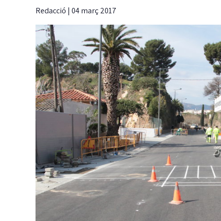
Redacció
|
04 març 2017