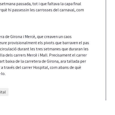
 setmana passada, tot i que faltava la capa final
rquè hi passessin les carrosses del carnaval, com
ra de Girona i Mercè, que creaven un caos
reure provisionalment els pivots que barraven el pas
 circulació durant les tres setmanes que duraran les
és
La Taula de
Detinguts dos
ïlla dels carrers Mercè i Mall. Precisament el carrer
coordinació local pel
per robar en un
art baixa de la carretera de Girona, ara tallada per
dret a l’habitatge ja té
mentre els inqu
r a través del carrer Hospital, com abans de què
a
reglament aprovat
es banyaven
-lo.
ió molt
Guíxols des del Carrer aplaudeix que, per
Els Mossos i les Policies Loca
terats
fi, la Taula sigui una realitat i insta…
Platja d'Aro i S'Agaró i Santa
ital