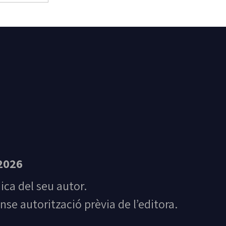
t Feliu de Guíxols
2026
nica del seu autor.
nse autorització prèvia de l’editora.