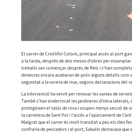
El carrer de Cristòfol Colom, principal accés al port gan
a la tarda, després de dos mesos d’obres per eixamplar 
treballs van començar després de Reis i s’han completat 
dimecres encara acabaran de polir alguns detalls com a
seguretat a la vorera de mar, segons declaracions del r
La intervenció ha servit per renovar les xarxes de serveis
També s’han enderrocat les jardineres d’obra laterals, 
protegeixen el talús de roca i ocupen menys secció de vo
la carretera de Sant Pol i l’accés a l’aparcament de l’ant
Malgrat que el carrer és molt transitat a peu els dies fes
confraria de pescadors i al port, Saballs destacava que s